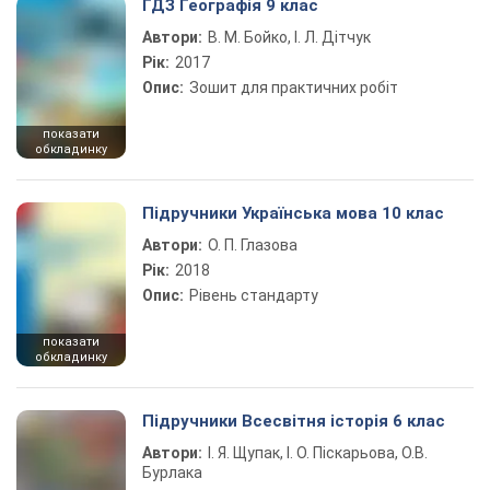
ГДЗ Географія 9 клас
Автори:
В. М. Бойко, І. Л. Дітчук
Рік:
2017
Опис:
Зошит для практичних робіт
показати
обкладинку
Підручники Українська мова 10 клас
Автори:
О. П. Глазова
Рік:
2018
Опис:
Рівень стандарту
показати
обкладинку
Підручники Всесвітня історія 6 клас
Автори:
І. Я. Щупак, І. О. Піскарьова, О.В.
Бурлака