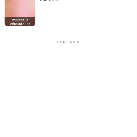
показати
обкладинку