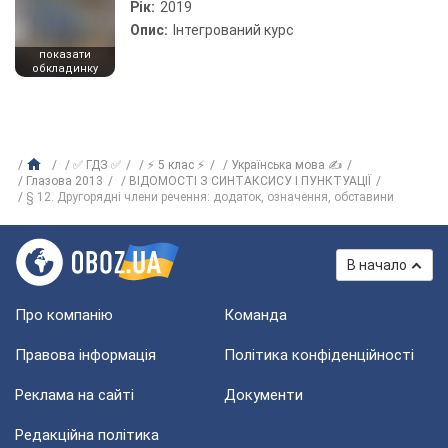
Рік:
2019
Опис:
Інтегрований курс
показати
обкладинку
✅ ГДЗ ✅
⚡ 5 клас ⚡
Українська мова ✍
Глазова 2013
ВІДОМОСТІ З СИНТАКСИСУ І ПУНКТУАЦІЇ
§ 12. Другорядні члени речення: додаток, означення, обставини
В начало
Про компанію
Команда
Правова інформація
Політика конфіденційності
Реклама на сайті
Документи
Редакційна політика