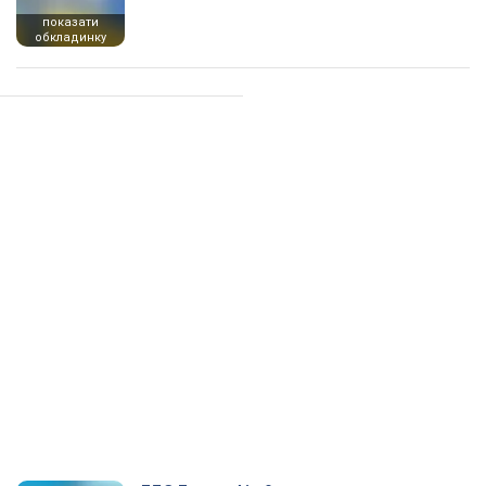
показати
обкладинку