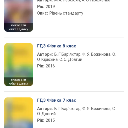
Автори:
М.А. Нерсісян, А. О. Піроженко
Рік:
2019
Опис:
Рівень стандарту
показати
обкладинку
ГДЗ Фізика 8 клас
Автори:
В. Г. Бар’яхтар, Ф. Я. Божинова, О.
О. Кірюхіна, С. О. Довгий
Рік:
2016
показати
обкладинку
ГДЗ Фізика 7 клас
Автори:
В. Г. Бар’яхтар, Ф. Я. Божинова, С.
О. Довгий
Рік:
2015