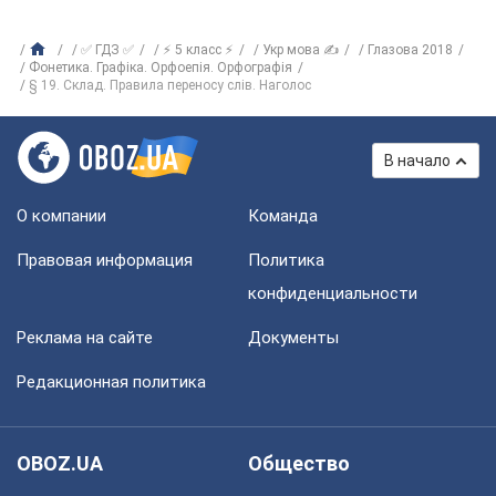
✅ ГДЗ ✅
⚡ 5 класс ⚡
Укр мова ✍
Глазова 2018
Фонетика. Графіка. Орфоепія. Орфографія
§ 19. Склад. Правила переносу слів. Наголос
В начало
О компании
Команда
Правовая информация
Политика
конфиденциальности
Реклама на сайте
Документы
Редакционная политика
OBOZ.UA
Общество