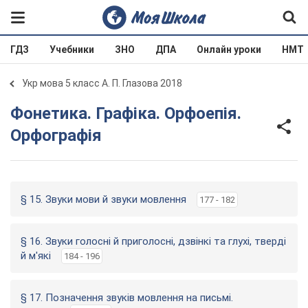
ГДЗ
Учебники
ЗНО
ДПА
Онлайн уроки
НМТ
Укр мова 5 класс А. П. Глазова 2018
Фонетика. Графіка. Орфоепія.
Орфографія
§ 15. Звуки мови й звуки мовлення
177 - 182
§ 16. Звуки голосні й приголосні, дзвінкі та глухі, тверді
й м'які
184 - 196
§ 17. Позначення звуків мовлення на письмі.