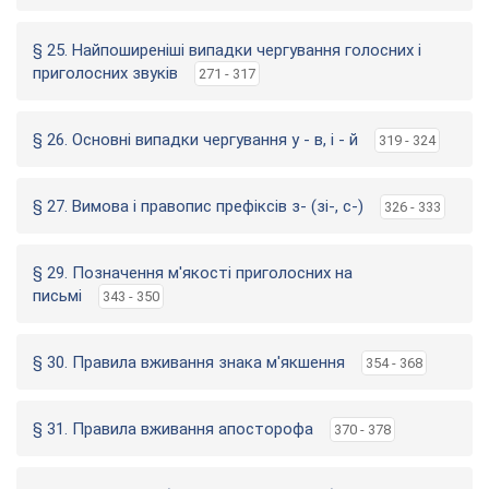
§ 25. Найпоширеніші випадки чергування голосних і
приголосних звуків
271 - 317
§ 26. Основні випадки чергування у - в, і - й
319 - 324
§ 27. Вимова і правопис префіксів з- (зі-, с-)
326 - 333
§ 29. Позначення м'якості приголосних на
письмі
343 - 350
§ 30. Правила вживання знака м'якшення
354 - 368
§ 31. Правила вживання апосторофа
370 - 378