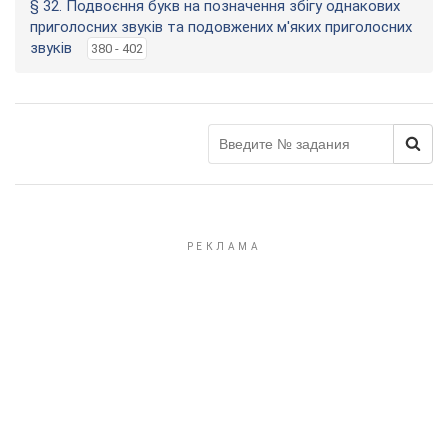
§ 32. Подвоєння букв на позначення збігу однакових
приголосних звуків та подовжених м'яких приголосних
звуків
380 - 402