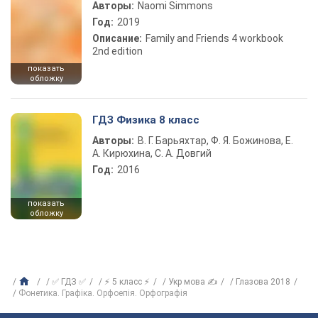
Авторы:
Naomi Simmons
Год:
2019
Описание:
Family and Friends 4 workbook
2nd edition
показать
обложку
ГДЗ Физика 8 класс
Авторы:
В. Г. Барьяхтар, Ф. Я. Божинова, Е.
А. Кирюхина, С. А. Довгий
Год:
2016
показать
обложку
✅ ГДЗ ✅
⚡ 5 класс ⚡
Укр мова ✍
Глазова 2018
Фонетика. Графіка. Орфоепія. Орфографія