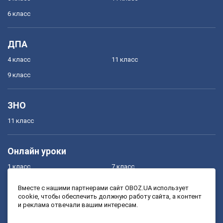
6 класс
ДПА
4 класс
11 класс
9 класс
ЗНО
11 класс
Онлайн уроки
1 класс
7 класс
2 класс
8 класс
Вместе с нашими партнерами сайт OBOZ.UA использует
cookie, чтобы обеспечить должную работу сайта, а контент
3 класс
9 класс
и реклама отвечали вашим интересам.
4 класс
10 класс