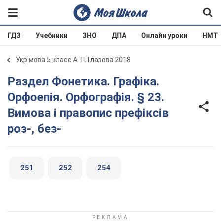
ГДЗ
Учебники
ЗНО
ДПА
Онлайн уроки
НМТ
Укр мова 5 класс А. П. Глазова 2018
Раздел Фонетика. Графіка.
Орфоепія. Орфографія. § 23.
Вимова і правопис префіксів
роз-, без-
251
252
254