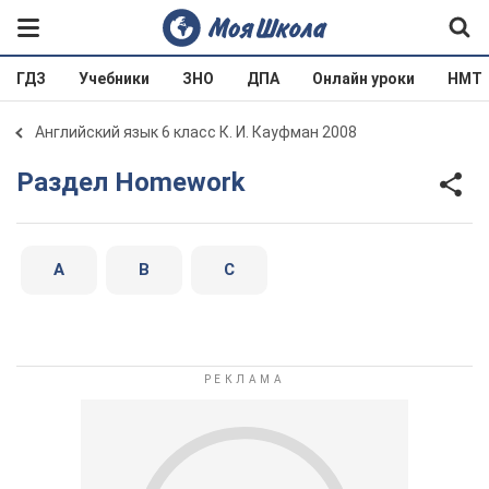
ГДЗ
Учебники
ЗНО
ДПА
Онлайн уроки
НМТ
Английский язык 6 класс К. И. Кауфман 2008
Раздел Homework
A
B
C