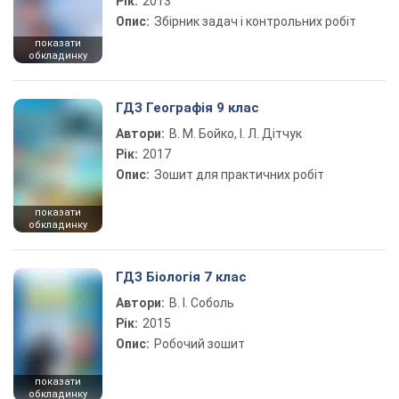
Рік:
2013
Опис:
Збірник задач і контрольних робіт
показати
обкладинку
ГДЗ Географія 9 клас
Автори:
В. М. Бойко, І. Л. Дітчук
Рік:
2017
Опис:
Зошит для практичних робіт
показати
обкладинку
ГДЗ Біологія 7 клас
Автори:
В. І. Соболь
Рік:
2015
Опис:
Робочий зошит
показати
обкладинку