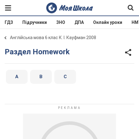
ГДЗ
Підручники
ЗНО
ДПА
Онлайн уроки
НМ
Англійська мова 6 клас К. І. Кауфман 2008
Раздел Homework
A
B
C