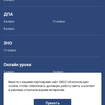
ДПА
4 класс
11 класс
9 класс
ЗНО
11 класс
Онлайн уроки
1 класс
7 класс
2 класс
8 класс
Вместе с нашими партнерами сайт OBOZ.UA использует
cookie, чтобы обеспечить должную работу сайта, а контент
3 класс
9 класс
и реклама отвечали вашим интересам.
4 класс
10 класс
5 класс
11 класс
Принять