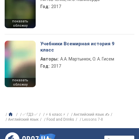
Год:
2017
показать
обложку
Учебники Всемирная история 9
класс
Авторы:
А.А. Мартынюк, О. А. Гисем
Год:
2017
показать
обложку
✅ ГДЗ ✅
⚡ 6 класс ⚡
Английский язык ✍
Английский язык
Food and Drinks
Lessons 7-8