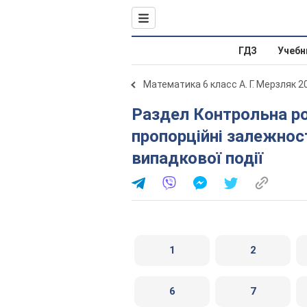
ГДЗ
Учебн
Математика 6 класс А. Г. Мерзляк 2
Раздел Контрольна робота №6. Пряма та обернена
пропорційні залежност
випадкової події
1
2
6
7