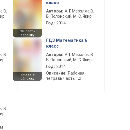
класс
к, В.
Авторы:
А. Г. Мерзляк, В.
кир
Б. Полонский, М. С. Якир
Год:
2014
показать
обложку
6
ГДЗ Математика 6
класс
к, В.
Авторы:
А. Г. Мерзляк, В.
ир,
Б. Полонский, М. С. Якир
Год:
2014
Описание:
Рабочая
показать
тетрадь часть 1,2
обложку
х
6
к, В.
кир
ом