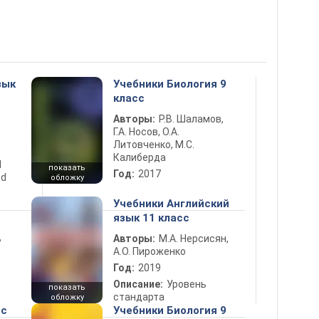
зык
Учебники Биология 9
класс
Авторы:
Р.В. Шаламов,
Г.А. Носов, О.А.
Литовченко, М.С.
Калиберда
d
показать
Год:
2017
nd
обложку
Учебники Английский
язык 11 класс
ь
Авторы:
М.А. Нерсисян,
А.О. Пироженко
Год:
2019
Описание:
Уровень
показать
стандарта
обложку
сс
Учебники Биология 9