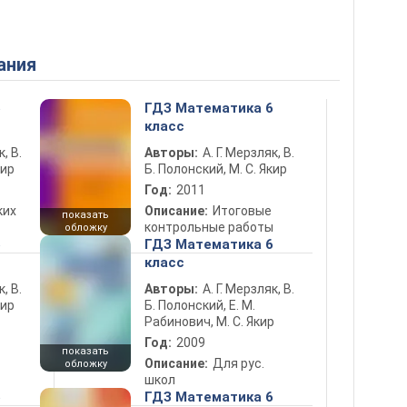
ания
6
ГДЗ Математика 6
класс
к, В.
Авторы:
А. Г. Мерзляк, В.
кир
Б. Полонский, М. С. Якир
Год:
2011
ких
Описание:
Итоговые
показать
контрольные работы
обложку
6
ГДЗ Математика 6
класс
к, В.
Авторы:
А. Г. Мерзляк, В.
кир
Б. Полонский, Е. М.
Рабинович, М. С. Якир
Год:
2009
показать
Описание:
Для рус.
обложку
школ
6
ГДЗ Математика 6