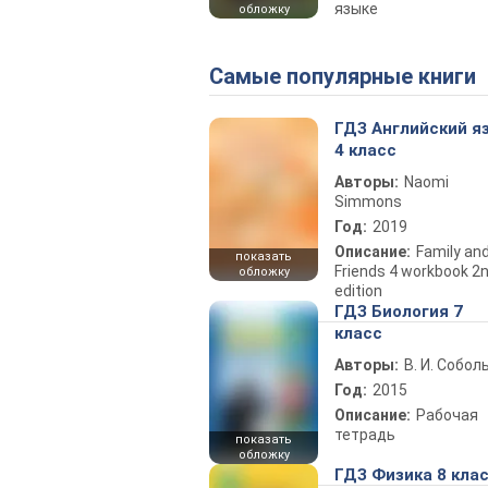
языке
обложку
Самые популярные книги
ГДЗ Английский я
4 класс
Авторы:
Naomi
Simmons
Год:
2019
Описание:
Family an
показать
Friends 4 workbook 2
обложку
edition
ГДЗ Биология 7
класс
Авторы:
В. И. Собол
Год:
2015
Описание:
Рабочая
тетрадь
показать
обложку
ГДЗ Физика 8 кла