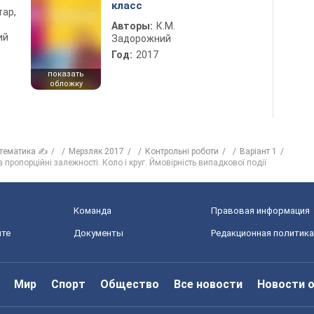
класс
тар,
Авторы:
К.М.
ий
Задорожний
Год:
2017
показать
обложку
тематика ✍
Мерзляк 2017
Контрольні роботи
Варіант 1
пропорційні залежності. Коло і круг. Ймовірність випадкової події
Команда
Правовая информация
йте
Документы
Редакционная политика
Мир
Спорт
Общество
Все новости
Новости 