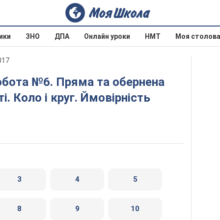
ики
ЗНО
ДПА
Онлайн уроки
НМТ
Моя столов
017
і. Коло і круг. Ймовірність
3
4
5
8
9
10