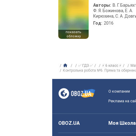
Авторы:
В. Г. Барьях
Ф. Я. Божинова, Е. А.
Кирюхина, С. А. Довг
Год:
2016
показать
обложку
✅ ГДЗ ✅
⚡ 6 класс ⚡
Ма
Контрольна робота №6. Пряма та обернена 
О компании
Реклама на са
OBOZ.UA
Моя Школа