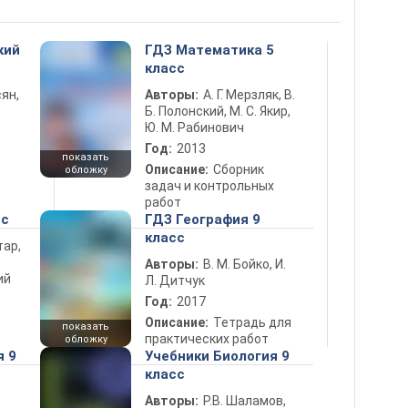
кий
ГДЗ Математика 5
класс
ян,
Авторы:
А. Г. Мерзляк, В.
Б. Полонский, М. С. Якир,
Ю. М. Рабинович
Год:
2013
показать
Описание:
Сборник
обложку
задач и контрольных
работ
сс
ГДЗ География 9
класс
тар,
Авторы:
В. М. Бойко, И.
ий
Л. Дитчук
Год:
2017
Описание:
Тетрадь для
показать
практических работ
обложку
я 9
Учебники Биология 9
класс
Авторы:
Р.В. Шаламов,