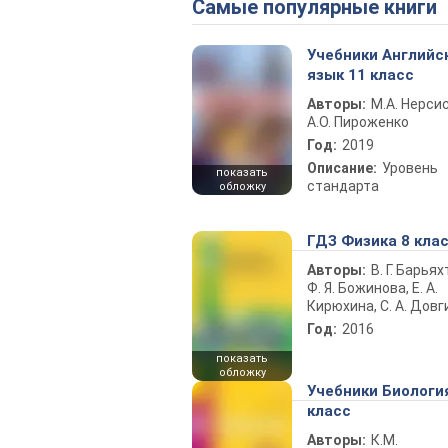
Самые популярные книги
Учебники Английс
язык 11 класс
Авторы:
М.А. Нерсис
А.О. Пироженко
Год:
2019
Описание:
Уровень
показать
стандарта
обложку
ГДЗ Физика 8 кла
Авторы:
В. Г. Барьях
Ф. Я. Божинова, Е. А.
Кирюхина, С. А. Довг
Год:
2016
показать
обложку
Учебники Биологи
класс
Авторы:
К.М.