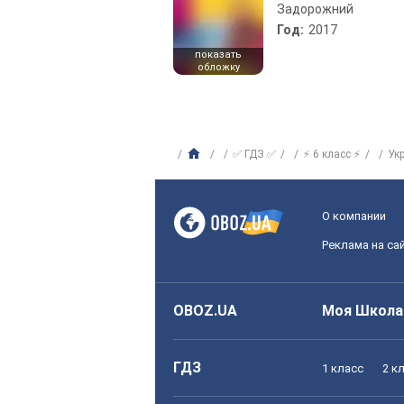
Задорожний
Год:
2017
показать
обложку
✅ ГДЗ ✅
⚡ 6 класс ⚡
Ук
О компании
Реклама на са
OBOZ.UA
Моя Школа
ГДЗ
1 класс
2 к