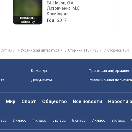
Г.А. Носов, О.А.
Литовченко, М.С.
Калиберда
показать
Год:
2017
обложку
р лит ✍
Украинская литература
Сторінки 110 - 185
Сторінка 134
Команда
Правовая информация
йте
Документы
Редакционная политика
Мир
Спорт
Общество
Все новости
Новости 
ласс
3 класс
4 класс
5 класс
6 класс
7 класс
8 класс