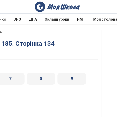
ики
ЗНО
ДПА
Онлайн уроки
НМТ
Моя столов
4
- 185. Сторінка 134
7
8
9