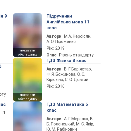
ія 9
Підручники
Англійська мова 11
клас
Автори:
М.А. Нерсісян,
А. О. Піроженко
Рік:
2019
показати
обкладинку
Опис:
Рівень стандарту
ГДЗ Фізика 8 клас
0
Автори:
В. Г. Бар’яхтар,
Ф. Я. Божинова, О. О.
Кірюхіна, С. О. Довгий
а
Рік:
2016
рту
показати
обкладинку
лас
ГДЗ Математика 5
клас
. Л.
Автори:
А. Г. Мерзляк, В.
Б. Полонський, М. С. Якір,
Ю. М. Рабінович