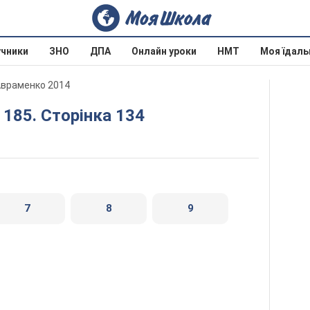
учники
ЗНО
ДПА
Онлайн уроки
НМТ
Моя їдаль
 Авраменко 2014
- 185. Сторінка 134
7
8
9