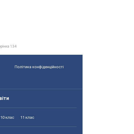
орінка 134
Політика конфіденційності
віти
10 клас
11 клас