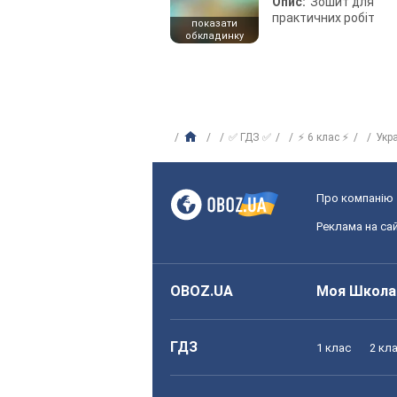
Опис:
Зошит для
практичних робіт
показати
обкладинку
✅ ГДЗ ✅
⚡ 6 клас ⚡
Укр
Про компанію
Реклама на сай
OBOZ.UA
Моя Школа
ГДЗ
1 клас
2 кл