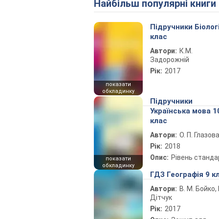
Найбільш популярні книги
Підручники Біолог
клас
Автори:
К.М.
Задорожній
Рік:
2017
показати
обкладинку
Підручники
Українська мова 1
клас
Автори:
О. П. Глазов
Рік:
2018
Опис:
Рівень станда
показати
обкладинку
ГДЗ Географія 9 к
Автори:
В. М. Бойко, І
Дітчук
Рік:
2017