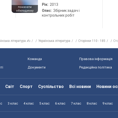
Рік:
2013
показати
Опис:
Збірник задач і
обкладинку
контрольних робіт
аїнська література ✍
Українська література
Сторінки 110 - 185
Ст
Команда
Правова інформація
ті
Документи
Редакційна політика
Світ
Спорт
Суспільство
Всі новини
Новини ос
ас
3 клас
4 клас
5 клас
6 клас
7 клас
8 клас
9 клас