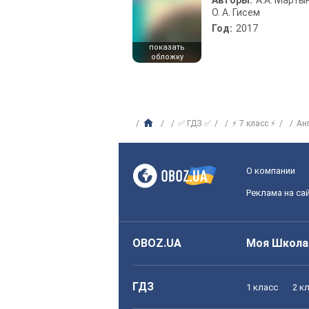
Авторы:
А.А. Марты
О. А. Гисем
Год:
2017
показать
обложку
✅ ГДЗ ✅
⚡ 7 класс ⚡
Ан
О компании
Реклама на са
OBOZ.UA
Моя Школа
ГДЗ
1 класс
2 к