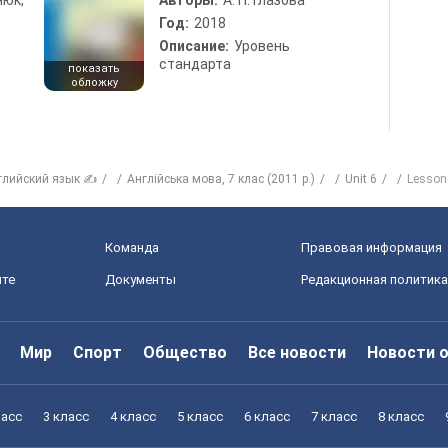
нюк,
Авторы:
А. П. Глазова
Год:
2018
Описание:
Уровень
стандарта
показать
обложку
глийский язык ✍
Англійська мова, 7 клас (2011 р.)
Unit 6
Lesson
Команда
Правовая информация
йте
Документы
Редакционная политика
Мир
Спорт
Общество
Все новости
Новости 
ласс
3 класс
4 класс
5 класс
6 класс
7 класс
8 класс