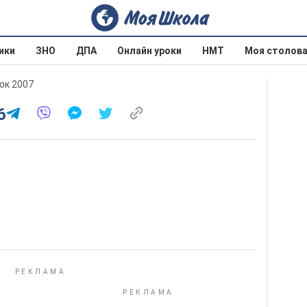
ики
ЗНО
ДПА
Онлайн уроки
НМТ
Моя столов
юк 2007
6