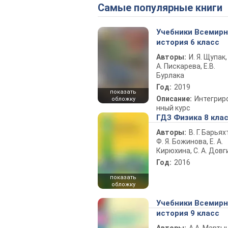
Самые популярные книги
Учебники Всемир
история 6 класс
Авторы:
И. Я. Щупак,
А. Пискарева, Е.В.
Бурлака
Год:
2019
показать
Описание:
Интегрир
обложку
нный курс
ГДЗ Физика 8 кла
Авторы:
В. Г. Барьях
Ф. Я. Божинова, Е. А.
Кирюхина, С. А. Довг
Год:
2016
показать
обложку
Учебники Всемир
история 9 класс