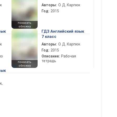
к
Авторы:
О. Д. Карпюк
Год:
2015
показать
обложку
зык
ГДЗ Английский язык
7 класс
к
Авторы:
О. Д. Карпюк
Год:
2015
по
Описание:
Рабочая
тетрадь
показать
обложку
зык
к,