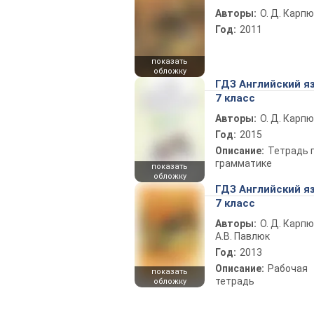
Авторы:
О. Д. Карпю
Год:
2011
показать
обложку
ГДЗ Английский я
7 класс
Авторы:
О. Д. Карпю
Год:
2015
Описание:
Тетрадь 
грамматике
показать
обложку
ГДЗ Английский я
7 класс
Авторы:
О. Д. Карпю
А.В. Павлюк
Год:
2013
Описание:
Рабочая
показать
тетрадь
обложку