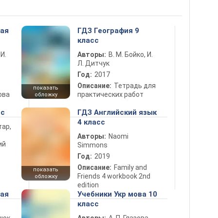
ная
ГДЗ География 9
класс
 И.
Авторы:
В. М. Бойко, И.
Л. Дитчук
Год:
2017
Описание:
Тетрадь для
показать
ова
практических работ
обложку
сс
ГДЗ Английский язык
4 класс
тар,
Авторы:
Naomi
ий
Simmons
Год:
2019
Описание:
Family and
показать
Friends 4 workbook 2nd
обложку
edition
ная
Учебники Укр мова 10
класс