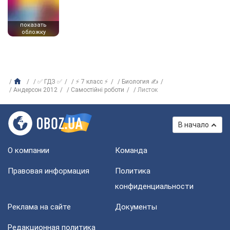
показать
обложку
✅ ГДЗ ✅
⚡ 7 класс ⚡
Биология ✍
Андерсон 2012
Самостійні роботи
Листок
В начало
О компании
Команда
Правовая информация
Политика
конфиденциальности
Реклама на сайте
Документы
Редакционная политика