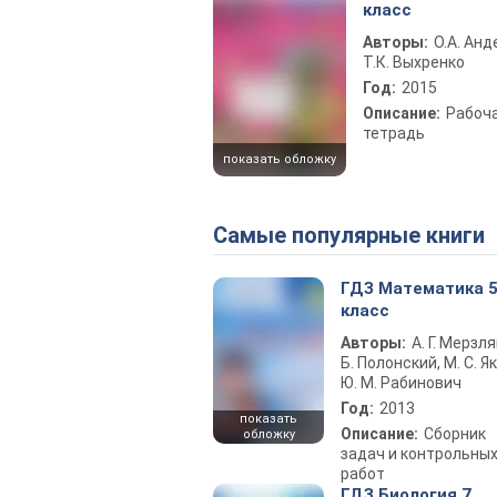
класс
Авторы:
О.А. Анд
Т.К. Выхренко
Год:
2015
Описание:
Рабоч
тетрадь
показать обложку
Самые популярные книги
ГДЗ Математика 
класс
Авторы:
А. Г. Мерзля
Б. Полонский, М. С. Як
Ю. М. Рабинович
Год:
2013
показать
Описание:
Сборник
обложку
задач и контрольны
работ
ГДЗ Биология 7