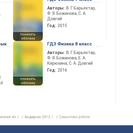
Авторы:
В. Г. Барьяхтар,
Ф. Я. Божинова, С. А.
ь
Довгий
Год:
2015
показать
обложку
зык
ГДЗ Физика 8 класс
Авторы:
В. Г. Барьяхтар,
Ф. Я. Божинова, Е. А.
Кирюхина, С. А. Довгий
Год:
2016
d
показать
nd
обложку
ология ✍
Андерсон 2012
Самостійні роботи