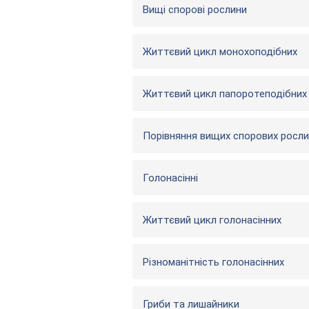
Вищі спорові рослини
Життєвий цикл монохоподібних
Життєвий цикл папоротеподібних
Порівняння вищих спорових росл
Голонасінні
Життєвий цикл голонасінних
Різноманітність голонасінних
Гриби та лишайники