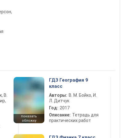
ерсон,
ая
5
ГДЗ География 9
класс
к, В.
Авторы:
В. М. Бойко, И.
ир,
Л. Дитчук
Год:
2017
Описание:
Тетрадь для
показать
практических работ
обложку
х
ГДЗ Физика 7 класс