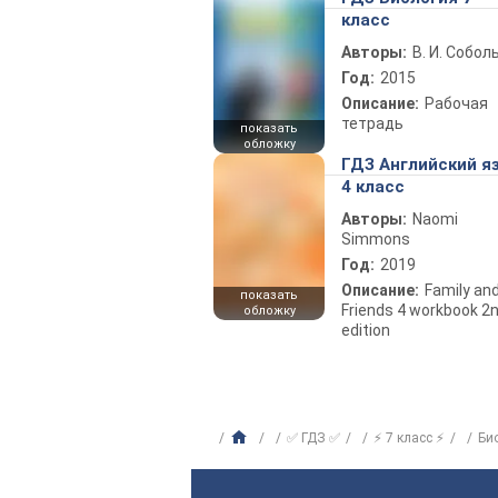
класс
Авторы:
В. И. Собол
Год:
2015
Описание:
Рабочая
тетрадь
показать
обложку
ГДЗ Английский я
4 класс
Авторы:
Naomi
Simmons
Год:
2019
Описание:
Family an
показать
Friends 4 workbook 2
обложку
edition
✅ ГДЗ ✅
⚡ 7 класс ⚡
Би