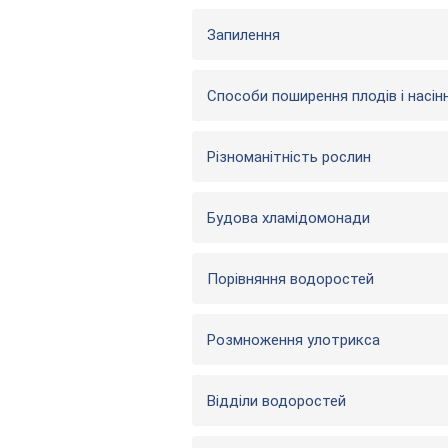
Запилення
Способи поширення плодів і насін
Різноманітність рослин
Будова хламідомонади
Порівняння водоростей
Розмноження улотрикса
Відділи водоростей