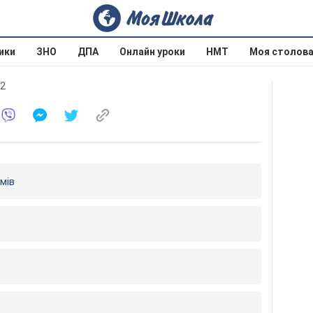
ики
ЗНО
ДПА
Онлайн уроки
НМТ
Моя столов
12
мів