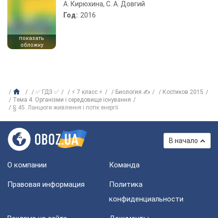
А. Кирюхина, С. А. Довгий
Год:
2016
показать
обложку
✅ ГДЗ ✅
⚡ 7 класс ⚡
Биология ✍
Костиков 2015
Тема 4. Організми і середовище існування
§ 45. Ланцюги живлення і потік енергії
В начало
О компании
Команда
Правовая информация
Политика
конфиденциальности