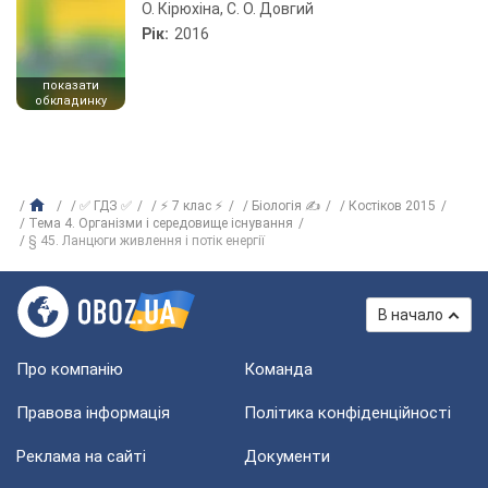
О. Кірюхіна, С. О. Довгий
Рік:
2016
показати
обкладинку
✅ ГДЗ ✅
⚡ 7 клас ⚡
Біологія ✍
Костіков 2015
Тема 4. Організми і середовище існування
§ 45. Ланцюги живлення і потік енергії
В начало
Про компанію
Команда
Правова інформація
Політика конфіденційності
Реклама на сайті
Документи