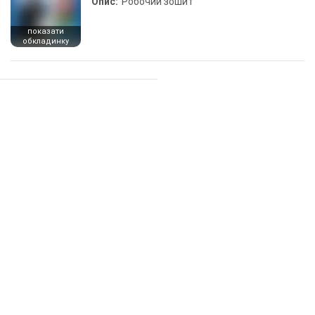
Опис:
Робочий зошит
показати
обкладинку