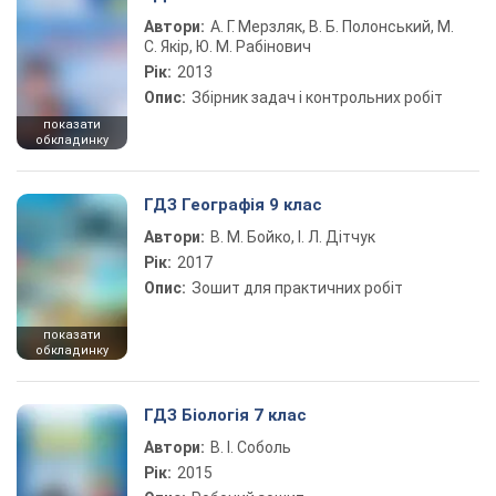
Автори:
А. Г. Мерзляк, В. Б. Полонський, М.
С. Якір, Ю. М. Рабінович
Рік:
2013
Опис:
Збірник задач і контрольних робіт
показати
обкладинку
ГДЗ Географія 9 клас
Автори:
В. М. Бойко, І. Л. Дітчук
Рік:
2017
Опис:
Зошит для практичних робіт
показати
обкладинку
ГДЗ Біологія 7 клас
Автори:
В. І. Соболь
Рік:
2015