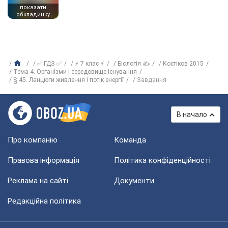
показати
обкладинку
✅ ГДЗ ✅
⚡ 7 клас ⚡
Біологія ✍
Костіков 2015
Тема 4. Організми і середовище існування
§ 45. Ланцюги живлення і потік енергії
Завдання
В начало
Про компанію
Команда
Правова інформація
Політика конфіденційності
Реклама на сайті
Документи
Редакційна політика