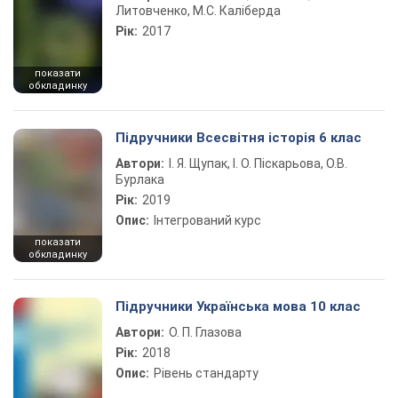
Литовченко, М.С. Каліберда
Рік:
2017
показати
обкладинку
Підручники Всесвітня історія 6 клас
Автори:
І. Я. Щупак, І. О. Піскарьова, О.В.
Бурлака
Рік:
2019
Опис:
Інтегрований курс
показати
обкладинку
Підручники Українська мова 10 клас
Автори:
О. П. Глазова
Рік:
2018
Опис:
Рівень стандарту