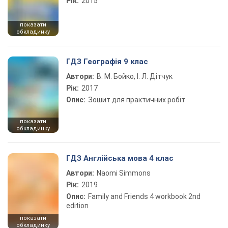
Рік:
2015
показати
обкладинку
ГДЗ Географія 9 клас
Автори:
В. М. Бойко, І. Л. Дітчук
Рік:
2017
Опис:
Зошит для практичних робіт
показати
обкладинку
ГДЗ Англійська мова 4 клас
Автори:
Naomi Simmons
Рік:
2019
Опис:
Family and Friends 4 workbook 2nd
edition
показати
обкладинку