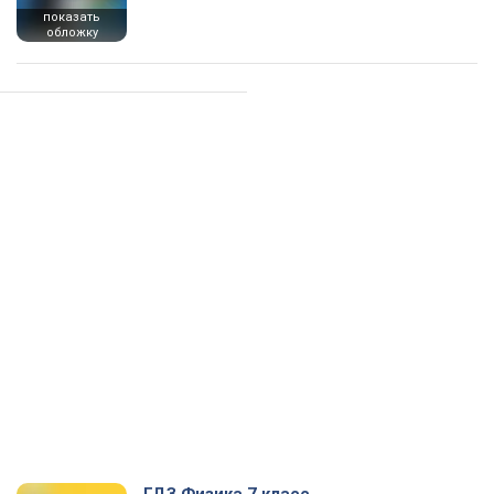
показать
обложку