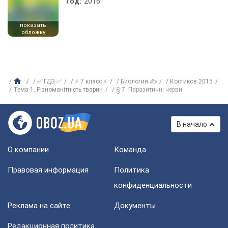
Год:
2016
показать
обложку
✅ ГДЗ ✅
⚡ 7 класс ⚡
Биология ✍
Костиков 2015
Тема 1. Різноманітність тварин
§ 7. Паразитичні черви
В начало
О компании
Команда
Правовая информация
Политика
конфиденциальности
Реклама на сайте
Документы
Редакционная политика