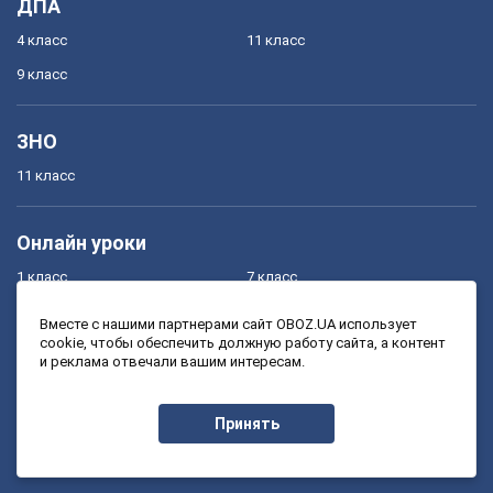
ДПА
4 класс
11 класс
9 класс
ЗНО
11 класс
Онлайн уроки
1 класс
7 класс
2 класс
8 класс
Вместе с нашими партнерами сайт OBOZ.UA использует
cookie, чтобы обеспечить должную работу сайта, а контент
3 класс
9 класс
и реклама отвечали вашим интересам.
4 класс
10 класс
5 класс
11 класс
Принять
6 класс