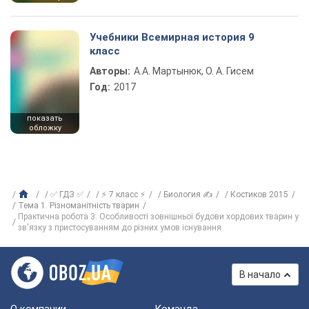
Учебники Всемирная история 9
класс
Авторы:
А.А. Мартынюк, О. А. Гисем
Год:
2017
показать
обложку
✅ ГДЗ ✅
⚡ 7 класс ⚡
Биология ✍
Костиков 2015
Тема 1. Різноманітність тварин
Практична робота 3. Особливості зовнішньої будови хордових тварин у
зв'язку з пристосуванням до різних умов існування
В начало