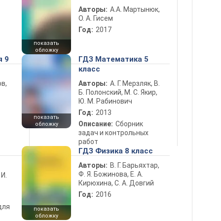
Авторы:
А.А. Мартынюк,
О. А. Гисем
Год:
2017
показать
обложку
я 9
ГДЗ Математика 5
класс
в,
Авторы:
А. Г. Мерзляк, В.
Б. Полонский, М. С. Якир,
Ю. М. Рабинович
Год:
2013
показать
Описание:
Сборник
обложку
задач и контрольных
работ
ГДЗ Физика 8 класс
Авторы:
В. Г. Барьяхтар,
Ф. Я. Божинова, Е. А.
 И.
Кирюхина, С. А. Довгий
Год:
2016
для
показать
обложку