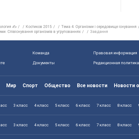
ология ✍
Костиков 2015
Тема 4. Організми і середовище існування
еми. Співіснування організмів в угрупованнях
Завдання
Команда
Правовая информация
йте
Документы
Редакционная политика
Мир
Спорт
Общество
Все новости
Новости 
ласс
3 класс
4 класс
5 класс
6 класс
7 класс
8 класс
ласс
3 класс
4 класс
5 класс
6 класс
7 класс
8 класс