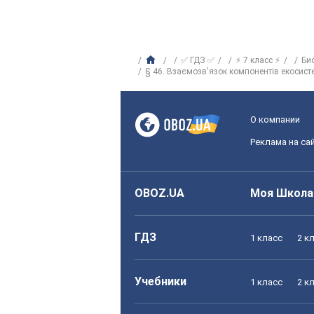
✅ ГДЗ ✅
⚡ 7 класс ⚡
Би
§ 46. Взаємозв'язок компонентів екосист
О компании
Реклама на са
OBOZ.UA
Моя Школа
ГДЗ
1 класс
2 к
Учебники
1 класс
2 к