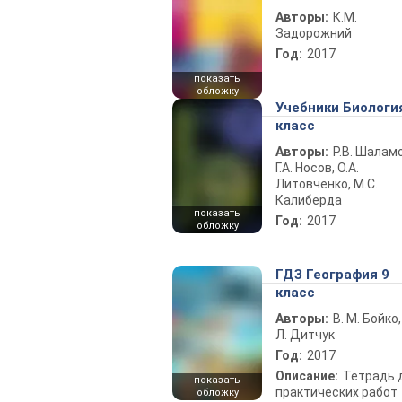
Авторы:
К.М.
Задорожний
Год:
2017
показать
обложку
Учебники Биологи
класс
Авторы:
Р.В. Шаламо
Г.А. Носов, О.А.
Литовченко, М.С.
Калиберда
показать
Год:
2017
обложку
ГДЗ География 9
класс
Авторы:
В. М. Бойко,
Л. Дитчук
Год:
2017
Описание:
Тетрадь 
показать
практических работ
обложку