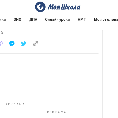
ики
ЗНО
ДПА
Онлайн уроки
НМТ
Моя столов
15