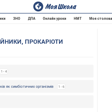
ики
ЗНО
ДПА
Онлайн уроки
НМТ
Моя столов
ШАЙНИКИ, ПРОКАРІОТИ
1 - 4
ів як симбіотичних організмів
1 - 6