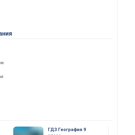
ания
тик
ая
5
ГДЗ География 9