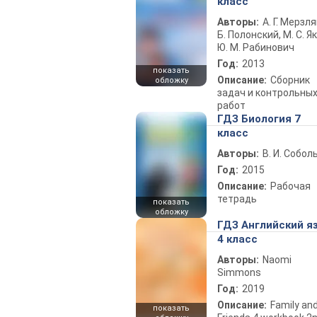
класс
Авторы:
А. Г. Мерзля
Б. Полонский, М. С. Як
Ю. М. Рабинович
Год:
2013
показать
Описание:
Сборник
обложку
задач и контрольны
работ
ГДЗ Биология 7
класс
Авторы:
В. И. Собол
Год:
2015
Описание:
Рабочая
тетрадь
показать
обложку
ГДЗ Английский я
4 класс
Авторы:
Naomi
Simmons
Год:
2019
Описание:
Family an
показать