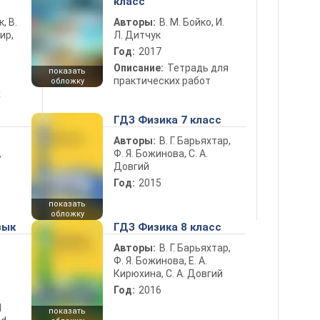
класс
к, В.
Авторы:
В. М. Бойко, И.
ир,
Л. Дитчук
Год:
2017
Описание:
Тетрадь для
показать
практических работ
обложку
х
ГДЗ Физика 7 класс
Авторы:
В. Г. Барьяхтар,
Ф. Я. Божинова, С. А.
ь
Довгий
Год:
2015
показать
обложку
зык
ГДЗ Физика 8 класс
Авторы:
В. Г. Барьяхтар,
Ф. Я. Божинова, Е. А.
Кирюхина, С. А. Довгий
Год:
2016
d
показать