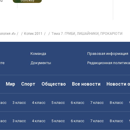
nd
обложку
ология ✍
Котик 2011
Тема 7. ГРИБИ, ЛИШАЙНИКИ, ПРОКАРІОТИ
Команда
Правовая информация
йте
Документы
Редакционная политика
Мир
Спорт
Общество
Все новости
Новости 
ласс
3 класс
4 класс
5 класс
6 класс
7 класс
8 класс
ласс
3 класс
4 класс
5 класс
6 класс
7 класс
8 класс