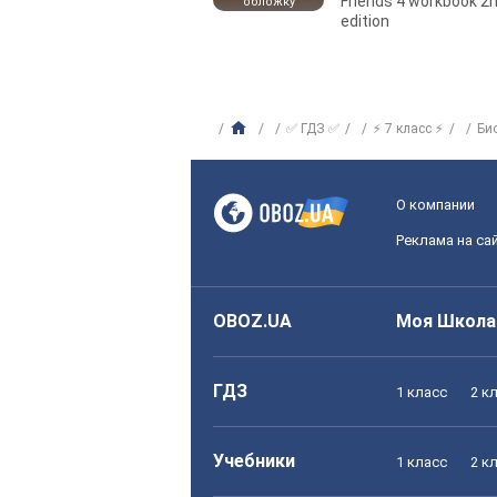
Friends 4 workbook 2
обложку
edition
✅ ГДЗ ✅
⚡ 7 класс ⚡
Би
О компании
Реклама на са
OBOZ.UA
Моя Школа
ГДЗ
1 класс
2 к
Учебники
1 класс
2 к