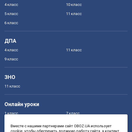
4 класс
10 класс
5 класс
11 класс
6 класс
ДПА
4 класс
11 класс
9 класс
ЗНО
11 класс
Онлайн уроки
1 класс
7 класс
2 класс
8 класс
Вместе с нашими партнерами сайт OBOZ.UA использует
cookie, чтобы обеспечить должную работу сайта, а контент
3 класс
9 класс