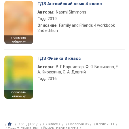
ГДЗ Английский язык 4 класс
Авторы:
Naomi Simmons
Год:
2019
Описание:
Family and Friends 4 workbook
2nd edition
показать
обложку
ГДЗ Физика 8 класс
Авторы:
В. Г. Барьяхтар, Ф. Я. Божинова, Е.
А. Кирюхина, С. А. Довгий
Год:
2016
показать
обложку
✅ ГДЗ ✅
⚡ 7 класс ⚡
Биология ✍
Котик 2011
Тема 7. ГРИБИ, ЛИШАЙНИКИ, ПРОКАРІОТИ