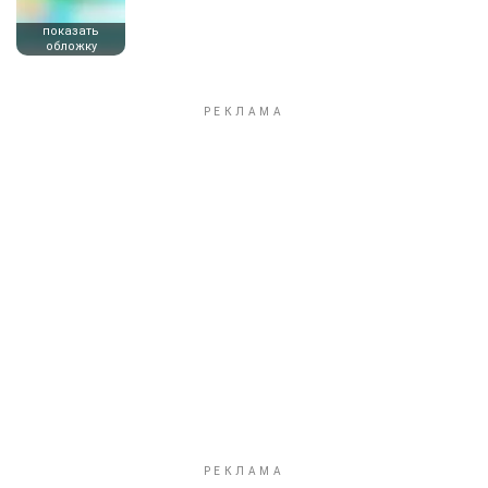
показать
обложку