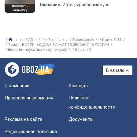
Описание:
Интегрированный курс
показать
обложку
✅ ГДЗ ✅
⚡ 7 класс ⚡
Биология ✍
Котик 2011
Тема 1. ВСТУП. БУДОВА ТА ЖИТТЄДІЯЛЬНІСТЬ РОСЛИН
Біологія - наука про живу природу
Варіант 2
В начало
О компании
Команда
Правовая информация
Политика
конфиденциальности
Реклама на сайте
Документы
Редакционная политика