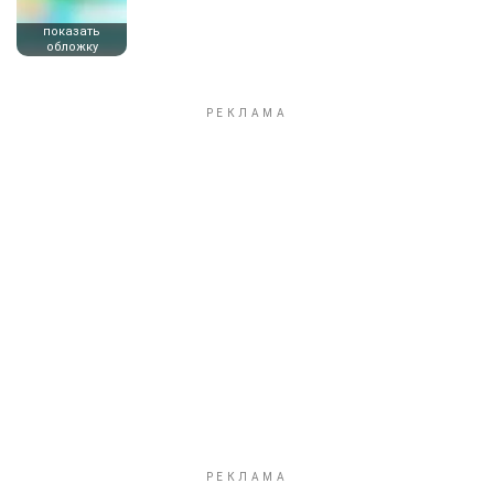
показать
обложку