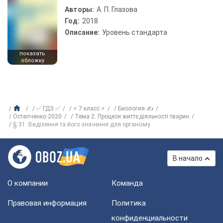
Авторы:
А. П. Глазова
Год:
2018
Описание:
Уровень стандарта
показать
обложку
✅ ГДЗ ✅
⚡ 7 класс ⚡
Биология ✍
Остапченко 2020
Тема 2. Процеси життєдіяльності тварин
§ 31. Виділення та його значення для організму
В начало
О компании
Команда
Правовая информация
Политика
конфиденциальности