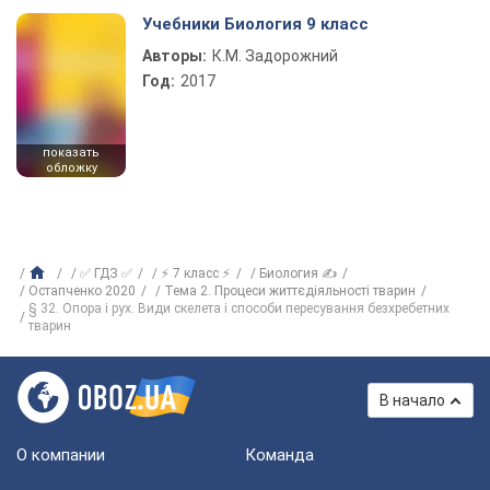
Учебники Биология 9 класс
Авторы:
К.М. Задорожний
Год:
2017
показать
обложку
✅ ГДЗ ✅
⚡ 7 класс ⚡
Биология ✍
Остапченко 2020
Тема 2. Процеси життєдіяльності тварин
§ 32. Опора і рух. Види скелета і способи пересування безхребетних
тварин
В начало
О компании
Команда