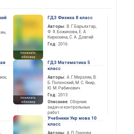
кий
ГДЗ Физика 8 класс
Авторы:
В. Г. Барьяхтар,
Ф. Я. Божинова, Е. А.
ян,
Кирюхина, С. А. Довгий
Год:
2016
показать
обложку
ная
ГДЗ Математика 5
класс
нюк,
Авторы:
А. Г. Мерзляк, В.
Б. Полонский, М. С. Якир,
Ю. М. Рабинович
Год:
2013
показать
Описание:
Сборник
обложку
задач и контрольных
работ
Учебники Укр мова 10
класс
ь
Авторы:
А. П. Глазова