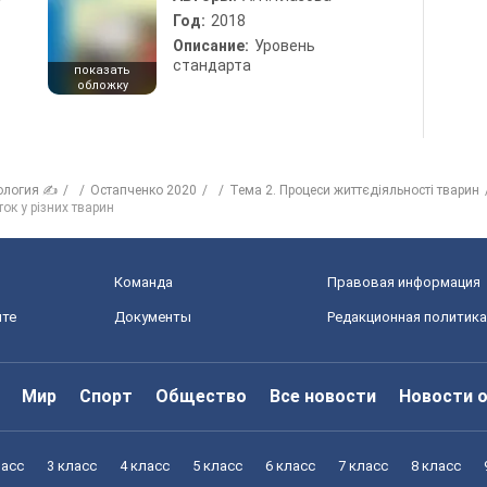
Год:
2018
Описание:
Уровень
стандарта
показать
обложку
ология ✍
Остапченко 2020
Тема 2. Процеси життєдіяльності тварин
ток у різних тварин
Команда
Правовая информация
йте
Документы
Редакционная политика
Мир
Спорт
Общество
Все новости
Новости 
ласс
3 класс
4 класс
5 класс
6 класс
7 класс
8 класс