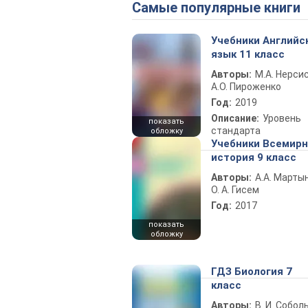
Самые популярные книги
Учебники Английс
язык 11 класс
Авторы:
М.А. Нерсис
А.О. Пироженко
Год:
2019
Описание:
Уровень
показать
стандарта
обложку
Учебники Всемир
история 9 класс
Авторы:
А.А. Марты
О. А. Гисем
Год:
2017
показать
обложку
ГДЗ Биология 7
класс
Авторы:
В. И. Собол