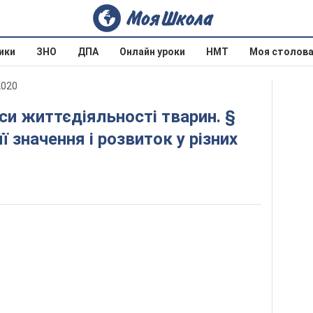
ики
ЗНО
ДПА
Онлайн уроки
НМТ
Моя столов
2020
ї значення і розвиток у різних