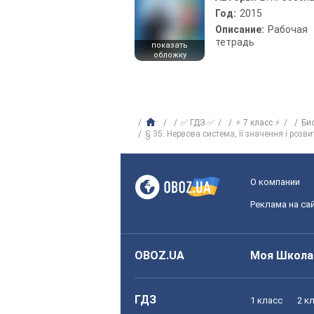
Год:
2015
Описание:
Рабочая
тетрадь
показать
обложку
✅ ГДЗ ✅
⚡ 7 класс ⚡
Би
§ 35. Нервова система, її значення і розви
О компании
Реклама на са
OBOZ.UA
Моя Школа
ГДЗ
1 класс
2 к