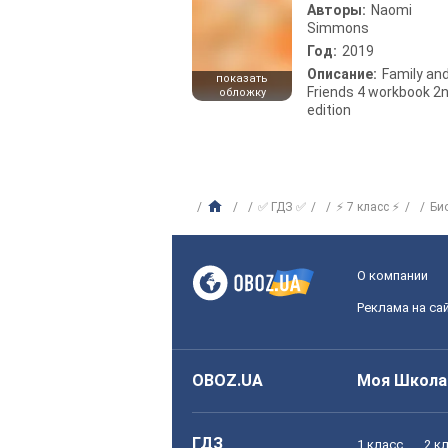
Авторы:
Naomi
Simmons
Год:
2019
Описание:
Family an
показать
Friends 4 workbook 2
обложку
edition
✅ ГДЗ ✅
⚡ 7 класс ⚡
Би
О компании
Реклама на са
OBOZ.UA
Моя Школа
ГДЗ
1 класс
2 к