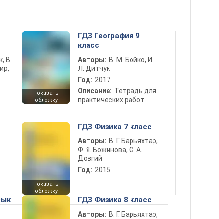
5
ГДЗ География 9
класс
к, В.
Авторы:
В. М. Бойко, И.
ир,
Л. Дитчук
Год:
2017
Описание:
Тетрадь для
показать
практических работ
обложку
х
ГДЗ Физика 7 класс
Авторы:
В. Г. Барьяхтар,
Ф. Я. Божинова, С. А.
ь
Довгий
Год:
2015
показать
обложку
зык
ГДЗ Физика 8 класс
Авторы:
В. Г. Барьяхтар,