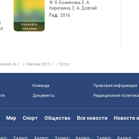
Ф. Я. Божинова, Е. А.
Кирюхина, С. А. Довгий
Год:
2016
d
показать
nd
обложку
ология ✍
Слипчук 2015
Вступ
Команда
Правовая информация
йте
Документы
Редакционная политика
Мир
Спорт
Общество
Все новости
Новости 
ласс
3 класс
4 класс
5 класс
6 класс
7 класс
8 класс