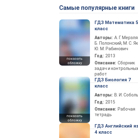
Самые популярные книги
ГДЗ Математика 
класс
Авторы:
А. Г. Мерзля
Б. Полонский, М. С. Як
Ю. М. Рабинович
Год:
2013
показать
Описание:
Сборник
обложку
задач и контрольны
работ
ГДЗ Биология 7
класс
Авторы:
В. И. Собол
Год:
2015
Описание:
Рабочая
тетрадь
показать
обложку
ГДЗ Английский я
4 класс