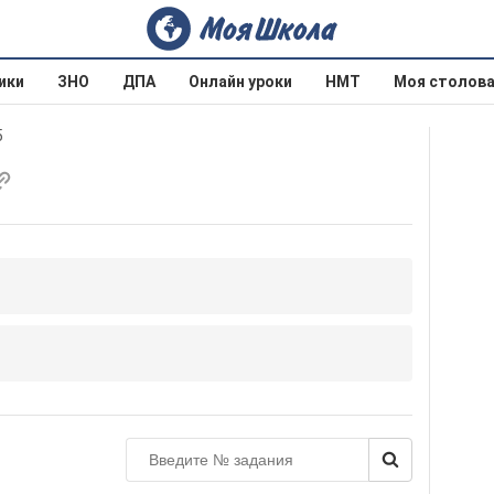
ики
ЗНО
ДПА
Онлайн уроки
НМТ
Моя столов
5