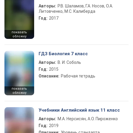
Авторы:
Р.В. Шаламов, Г.А. Носов, О.А.
Литовченко, М.С. Калиберда
Год:
2017
показать
обложку
ГДЗ Биология 7 класс
Авторы:
В. И. Соболь
Год:
2015
Описание:
Рабочая тетрадь
показать
обложку
Учебники Английский язык 11 класс
Авторы:
М.А. Нерсисян, А.О. Пироженко
Год:
2019
Описание:
Уровень стандарта