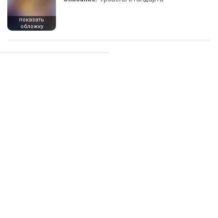
показать
обложку