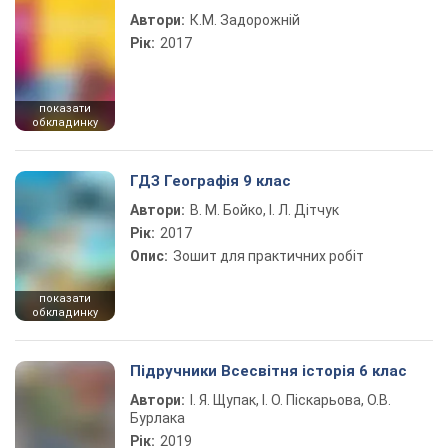
Автори:
К.М. Задорожній
Рік:
2017
показати
обкладинку
ГДЗ Географія 9 клас
Автори:
В. М. Бойко, І. Л. Дітчук
Рік:
2017
Опис:
Зошит для практичних робіт
показати
обкладинку
Підручники Всесвітня історія 6 клас
Автори:
І. Я. Щупак, І. О. Піскарьова, О.В.
Бурлака
Рік:
2019