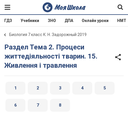
ГДЗ
Учебники
ЗНО
ДПА
Онлайн уроки
НМТ
Биология 7 класс К. Н. Задорожный 2019
Раздел Тема 2. Процеси
життедіяльності тварин. 15.
Живлення і травлення
1
2
3
4
5
6
7
8