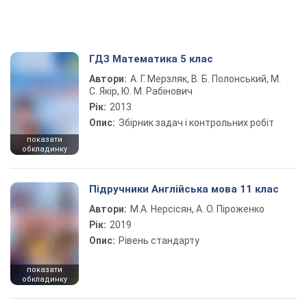
ГДЗ Математика 5 клас
Автори:
А. Г. Мерзляк, В. Б. Полонський, М.
С. Якір, Ю. М. Рабінович
Рік:
2013
Опис:
Збірник задач і контрольних робіт
показати
обкладинку
Підручники Англійська мова 11 клас
Автори:
М.А. Нерсісян, А. О. Піроженко
Рік:
2019
Опис:
Рівень стандарту
показати
обкладинку