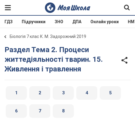
ГДЗ
Підручники
ЗНО
ДПА
Онлайн уроки
НМ
Біологія 7 клас К. М. Задорожний 2019
Раздел Тема 2. Процеси
життедіяльності тварин. 15.
Живлення і травлення
1
2
3
4
5
6
7
8