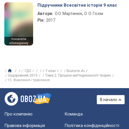
Підручники Всесвітня історія 9 клас
Автори:
О.О. Мартинюк, О. О. Гісем
Рік:
2017
показати
обкладинку
✅ ГДЗ ✅
⚡ 7 клас ⚡
Біологія ✍
Задорожний 2019
Тема 2. Процеси життедіяльності тварин
15. Живлення і травлення
В начало
Про компанію
Команда
Правова інформація
Політика конфіденційності