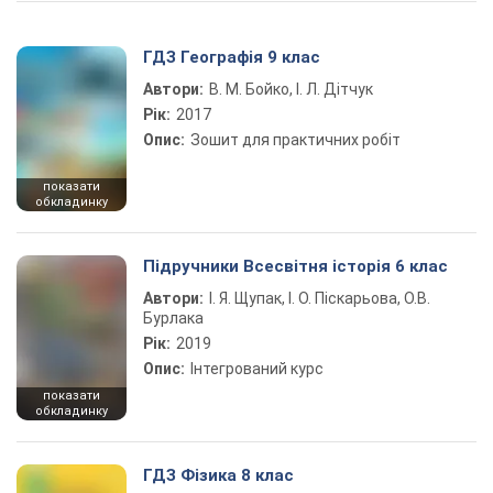
ГДЗ Географія 9 клас
Автори:
В. М. Бойко, І. Л. Дітчук
Рік:
2017
Опис:
Зошит для практичних робіт
показати
обкладинку
Підручники Всесвітня історія 6 клас
Автори:
І. Я. Щупак, І. О. Піскарьова, О.В.
Бурлака
Рік:
2019
Опис:
Інтегрований курс
показати
обкладинку
ГДЗ Фізика 8 клас