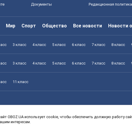
йте
Документы
Редакционная политика
Мир
Спорт
Общество
Все новости
Новости 
ласс
3 класс
4 класс
5 класс
6 класс
7 класс
8 класс
ласс
3 класс
4 класс
5 класс
6 класс
7 класс
8 класс
ласс
11 класс
айт OBOZ.UA использует cookie, чтобы обеспечить должную работу сайт
ласс
3 класс
4 класс
5 класс
6 класс
7 класс
8 класс
вашим интересам.