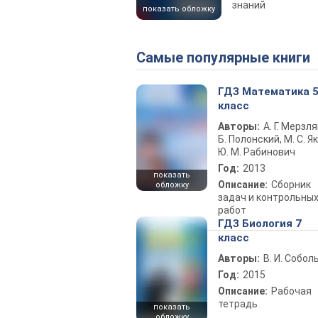
знаний
показать обложку
Самые популярные книги
ГДЗ Математика 
класс
Авторы:
А. Г. Мерзля
Б. Полонский, М. С. Як
Ю. М. Рабинович
Год:
2013
показать
Описание:
Сборник
обложку
задач и контрольны
работ
ГДЗ Биология 7
класс
Авторы:
В. И. Собол
Год:
2015
Описание:
Рабочая
тетрадь
показать
обложку