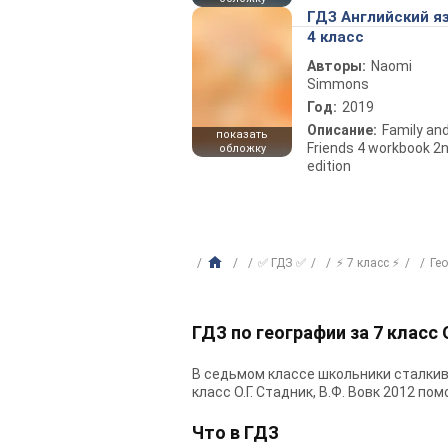
ГДЗ Английский я
4 класс
Авторы:
Naomi
Simmons
Год:
2019
Описание:
Family an
показать
Friends 4 workbook 2
обложку
edition
✅ ГДЗ ✅
⚡ 7 класс ⚡
Ге
ГДЗ по географии за 7 класс 
В седьмом классе школьники сталкив
класс О.Г. Стадник, В.Ф. Вовк 2012 п
Что в ГДЗ