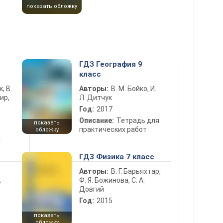
показать обложку
5
ГДЗ География 9
класс
к, В.
Авторы:
В. М. Бойко, И.
ир,
Л. Дитчук
Год:
2017
Описание:
Тетрадь для
показать
практических работ
обложку
х
ГДЗ Физика 7 класс
Авторы:
В. Г. Барьяхтар,
Ф. Я. Божинова, С. А.
ь
Довгий
Год:
2015
показать
обложку