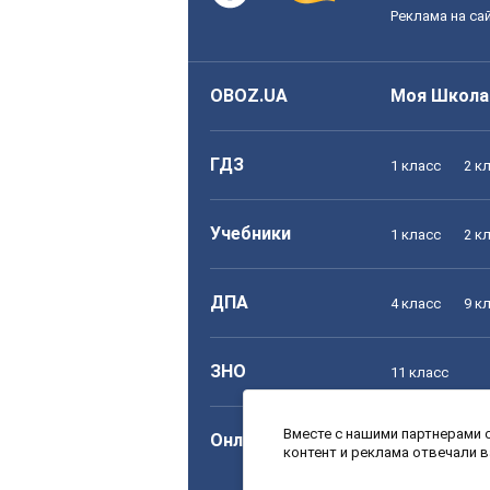
Реклама на са
OBOZ.UA
Моя Школа
ГДЗ
1 класс
2 к
Учебники
1 класс
2 к
ДПА
4 класс
9 к
ЗНО
11 класс
Вместе с нашими партнерами с
Онлайн уроки
1 класс
2 к
контент и реклама отвечали 