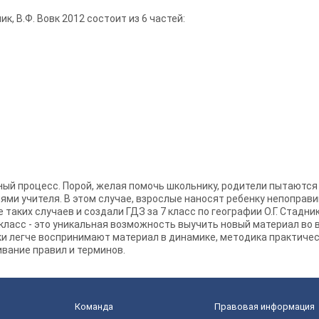
ик, В.Ф. Вовк 2012 состоит из 6 частей:
жный процесс. Порой, желая помочь школьнику, родители пытаютс
ниями учителя. В этом случае, взрослые наносят ребенку непоправ
аких случаев и создали ГДЗ за 7 класс по географии О.Г. Стадник, 
7 класс - это уникальная возможность выучить новый материал во 
тки легче воспринимают материал в динамике, методика практичес
ивание правил и терминов.
Команда
Правовая информация