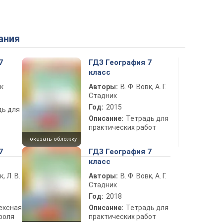
ания
7
ГДЗ География 7
класс
вк
Авторы:
В. Ф. Вовк, А. Г.
Стадник
Год:
2015
дь для
Описание:
Тетрадь для
практических работ
показать обложку
7
ГДЗ География 7
класс
к, Л. В.
Авторы:
В. Ф. Вовк, А. Г.
Стадник
Год:
2018
ексная
Описание:
Тетрадь для
роля
практических работ