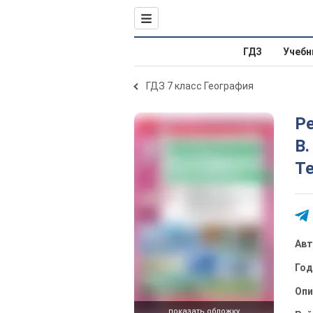
ГДЗ
Учебн
ГДЗ 7 класс География
Ре
В.
Те
Ав
Го
Опи
показать обложку