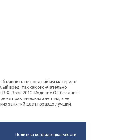
я объяснить не понятый им материал
имый вред, так как окончательно
В.Ф. Вовк 2012. Издание О.Г. Стадник,
время практических занятий, а не
ких занятий дает гораздо лучший
Политика конфиденциальности