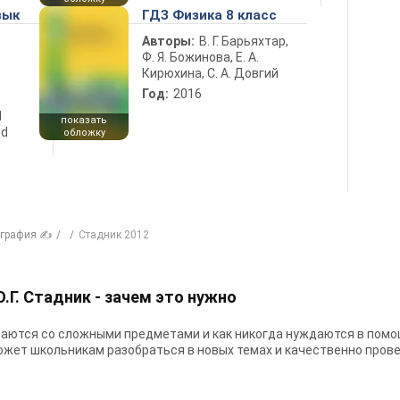
зык
ГДЗ Физика 8 класс
Авторы:
В. Г. Барьяхтар,
Ф. Я. Божинова, Е. А.
Кирюхина, С. А. Довгий
Год:
2016
d
показать
nd
обложку
ография ✍
Стадник 2012
О.Г. Стадник - зачем это нужно
аются со сложными предметами и как никогда нуждаются в помощ
оможет школьникам разобраться в новых темах и качественно прове