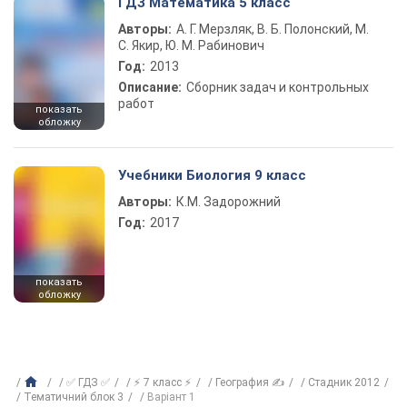
ГДЗ Математика 5 класс
Авторы:
А. Г. Мерзляк, В. Б. Полонский, М.
С. Якир, Ю. М. Рабинович
Год:
2013
Описание:
Сборник задач и контрольных
работ
показать
обложку
Учебники Биология 9 класс
Авторы:
К.М. Задорожний
Год:
2017
показать
обложку
✅ ГДЗ ✅
⚡ 7 класс ⚡
География ✍
Стадник 2012
Тематичний блок 3
Варіант 1