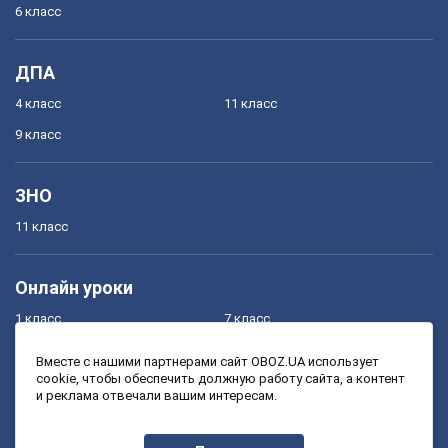
6 класс
ДПА
4 класс
11 класс
9 класс
ЗНО
11 класс
Онлайн уроки
1 класс
7 класс
2 класс
8 класс
Вместе с нашими партнерами сайт OBOZ.UA использует
cookie, чтобы обеспечить должную работу сайта, а контент
3 класс
9 класс
и реклама отвечали вашим интересам.
4 класс
10 класс
5 класс
11 класс