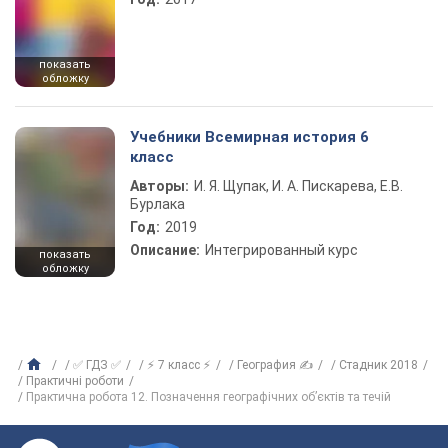
показать
обложку
Учебники Всемирная история 6
класс
Авторы:
И. Я. Щупак, И. А. Пискарева, Е.В.
Бурлака
Год:
2019
Описание:
Интегрированный курс
показать
обложку
✅ ГДЗ ✅
⚡ 7 класс ⚡
География ✍
Стадник 2018
Практичні роботи
Практична робота 12. Позначення географічних об’єктів та течій