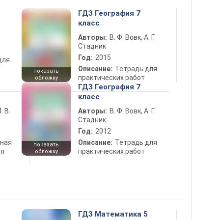
ГДЗ География 7
класс
Авторы:
В. Ф. Вовк, А. Г.
Стадник
Год:
2015
для
Описание:
Тетрадь для
показать
практических работ
обложку
ГДЗ География 7
класс
. В.
Авторы:
В. Ф. Вовк, А. Г.
Стадник
Год:
2012
ная
Описание:
Тетрадь для
показать
ля
практических работ
обложку
ГДЗ Математика 5