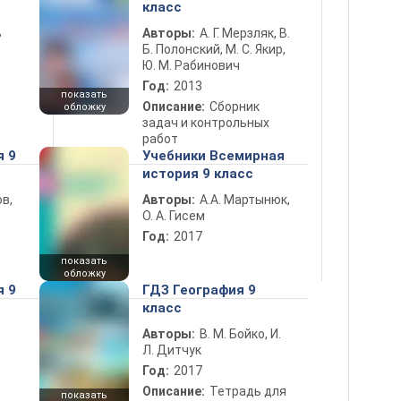
класс
ь
Авторы:
А. Г. Мерзляк, В.
Б. Полонский, М. С. Якир,
Ю. М. Рабинович
Год:
2013
показать
Описание:
Сборник
обложку
задач и контрольных
работ
я 9
Учебники Всемирная
история 9 класс
в,
Авторы:
А.А. Мартынюк,
О. А. Гисем
Год:
2017
показать
обложку
я 9
ГДЗ География 9
класс
Авторы:
В. М. Бойко, И.
Л. Дитчук
Год:
2017
Описание:
Тетрадь для
показать