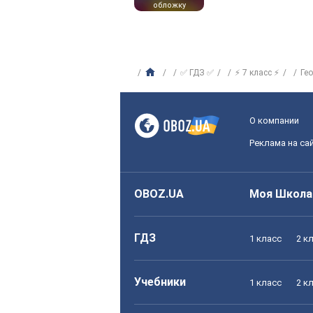
обложку
✅ ГДЗ ✅
⚡ 7 класс ⚡
Ге
О компании
Реклама на са
OBOZ.UA
Моя Школа
ГДЗ
1 класс
2 к
Учебники
1 класс
2 к