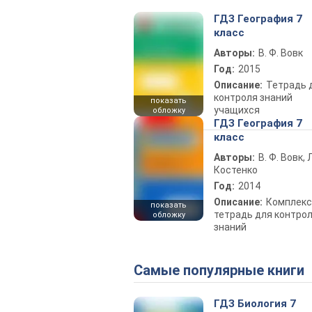
ГДЗ География 7
класс
Авторы:
В. Ф. Вовк
Год:
2015
Описание:
Тетрадь 
контроля знаний
показать
учащихся
обложку
ГДЗ География 7
класс
Авторы:
В. Ф. Вовк, Л
Костенко
Год:
2014
Описание:
Комплекс
показать
тетрадь для контро
обложку
знаний
Самые популярные книги
ГДЗ Биология 7