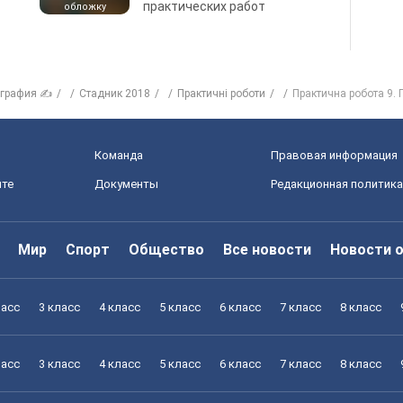
практических работ
обложку
ография ✍
Стадник 2018
Практичні роботи
Практична робота 9. 
Команда
Правовая информация
йте
Документы
Редакционная политика
Мир
Спорт
Общество
Все новости
Новости 
ласс
3 класс
4 класс
5 класс
6 класс
7 класс
8 класс
ласс
3 класс
4 класс
5 класс
6 класс
7 класс
8 класс