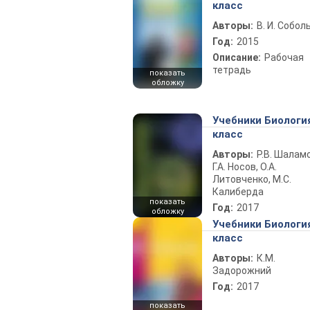
класс
Авторы:
В. И. Собол
Год:
2015
Описание:
Рабочая
тетрадь
показать
обложку
Учебники Биологи
класс
Авторы:
Р.В. Шаламо
Г.А. Носов, О.А.
Литовченко, М.С.
Калиберда
показать
Год:
2017
обложку
Учебники Биологи
класс
Авторы:
К.М.
Задорожний
Год:
2017
показать