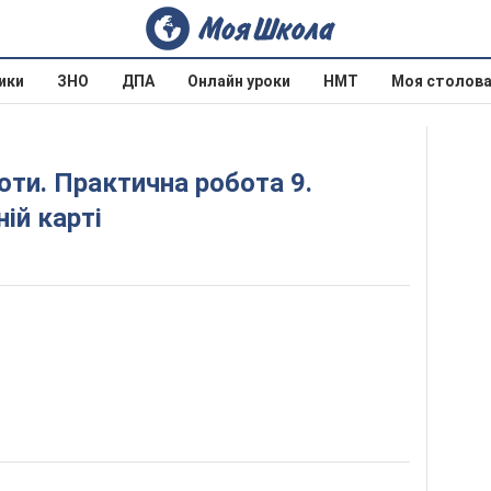
ики
ЗНО
ДПА
Онлайн уроки
НМТ
Моя столов
ій карті