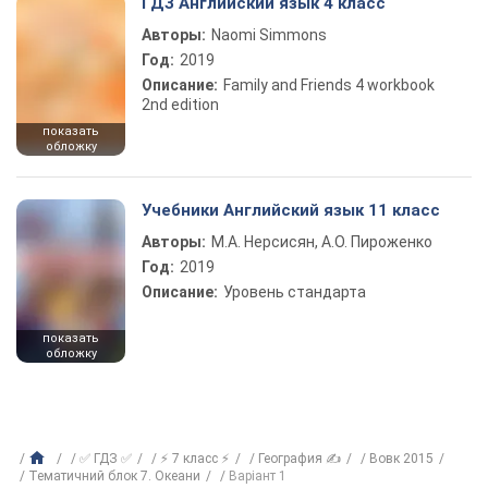
ГДЗ Английский язык 4 класс
Авторы:
Naomi Simmons
Год:
2019
Описание:
Family and Friends 4 workbook
2nd edition
показать
обложку
Учебники Английский язык 11 класс
Авторы:
М.А. Нерсисян, А.О. Пироженко
Год:
2019
Описание:
Уровень стандарта
показать
обложку
✅ ГДЗ ✅
⚡ 7 класс ⚡
География ✍
Вовк 2015
Тематичний блок 7. Океани
Варіант 1