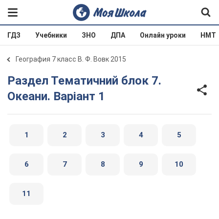
ГДЗ
Учебники
ЗНО
ДПА
Онлайн уроки
НМТ
География 7 класс В. Ф. Вовк 2015
Раздел Тематичний блок 7.
Океани. Варіант 1
1
2
3
4
5
6
7
8
9
10
11