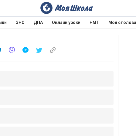
ики
ЗНО
ДПА
Онлайн уроки
НМТ
Моя столов