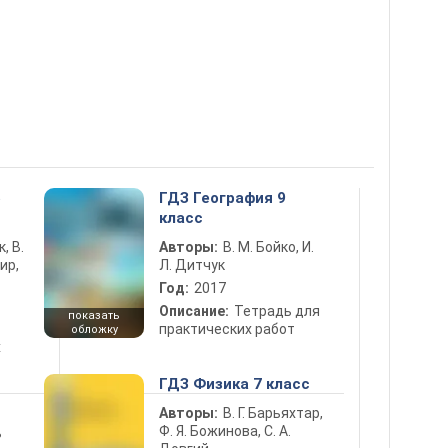
5
ГДЗ География 9
класс
к, В.
Авторы:
В. М. Бойко, И.
ир,
Л. Дитчук
Год:
2017
Описание:
Тетрадь для
показать
практических работ
обложку
х
ГДЗ Физика 7 класс
Авторы:
В. Г. Барьяхтар,
Ф. Я. Божинова, С. А.
ь