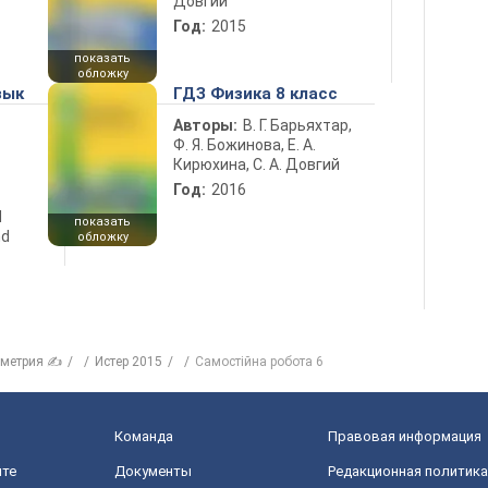
Довгий
Год:
2015
показать
обложку
зык
ГДЗ Физика 8 класс
Авторы:
В. Г. Барьяхтар,
Ф. Я. Божинова, Е. А.
Кирюхина, С. А. Довгий
Год:
2016
d
показать
nd
обложку
ометрия ✍
Истер 2015
Самостійна робота 6
Команда
Правовая информация
йте
Документы
Редакционная политика