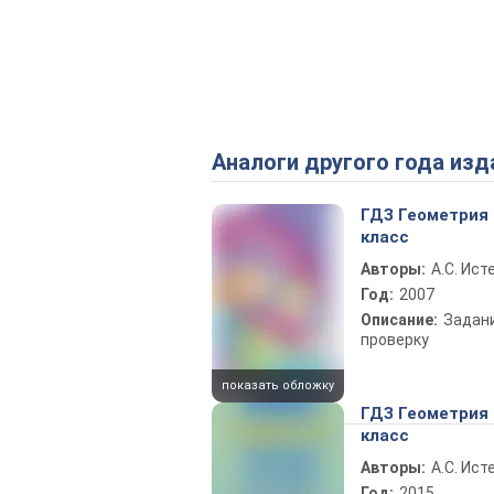
Аналоги другого года изд
ГДЗ Геометрия 
класс
Авторы:
А.С. Ист
Год:
2007
Описание:
Задан
проверку
показать обложку
ГДЗ Геометрия 
класс
Авторы:
А.С. Ист
Год:
2015