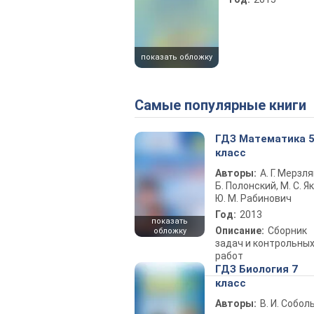
показать обложку
Самые популярные книги
ГДЗ Математика 
класс
Авторы:
А. Г. Мерзля
Б. Полонский, М. С. Як
Ю. М. Рабинович
Год:
2013
показать
Описание:
Сборник
обложку
задач и контрольны
работ
ГДЗ Биология 7
класс
Авторы:
В. И. Собол