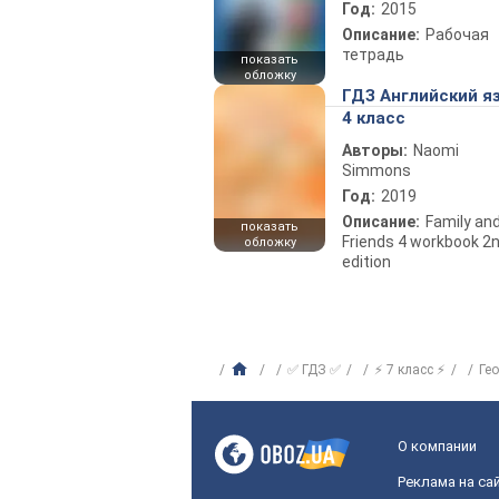
Год:
2015
Описание:
Рабочая
тетрадь
показать
обложку
ГДЗ Английский я
4 класс
Авторы:
Naomi
Simmons
Год:
2019
Описание:
Family an
показать
Friends 4 workbook 2
обложку
edition
✅ ГДЗ ✅
⚡ 7 класс ⚡
Ге
О компании
Реклама на са