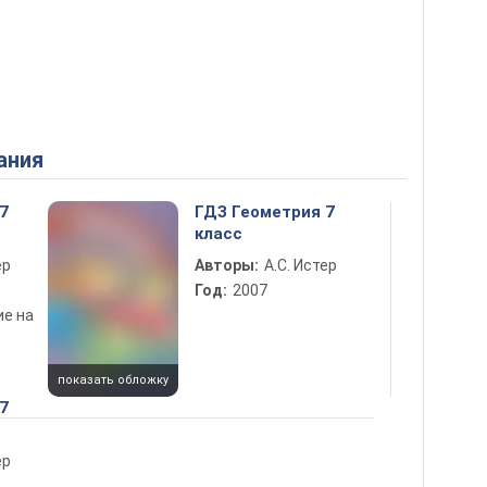
ания
7
ГДЗ Геометрия 7
класс
ер
Авторы:
А.С. Истер
Год:
2007
ие на
показать обложку
7
ер