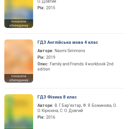
О. Довгий
Рік:
2015
показати
обкладинку
ГДЗ Англійська мова 4 клас
Автори:
Naomi Simmons
Рік:
2019
Опис:
Family and Friends 4 workbook 2nd
edition
показати
обкладинку
ГДЗ Фізика 8 клас
Автори:
В. Г. Бар’яхтар, Ф. Я. Божинова, О.
О. Кірюхіна, С. О. Довгий
Рік:
2016