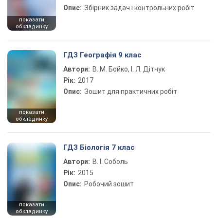
Опис:
Збірник задач і контрольних робіт
показати
обкладинку
ГДЗ Географія 9 клас
Автори:
В. М. Бойко, І. Л. Дітчук
Рік:
2017
Опис:
Зошит для практичних робіт
показати
обкладинку
ГДЗ Біологія 7 клас
Автори:
В. І. Соболь
Рік:
2015
Опис:
Робочий зошит
показати
обкладинку