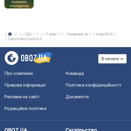
показати
обкладинку
✅ ГДЗ ✅
⚡ 7 клас ⚡
Геометрія ✍
Істер 2015
Самостійна робота 6
В начало
Про компанію
Команда
Правова інформація
Політика конфіденційності
Реклама на сайті
Документи
Редакційна політика
OBOZ.UA
Суспільство