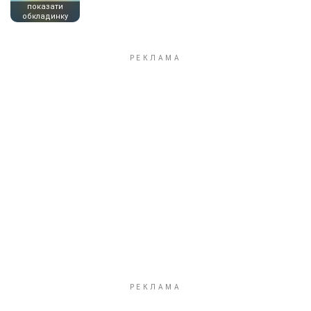
показати
обкладинку