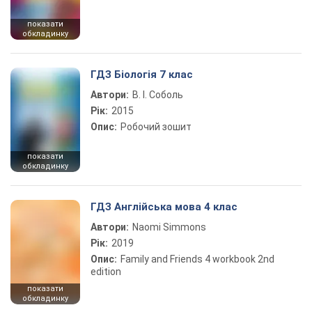
показати
обкладинку
ГДЗ Біологія 7 клас
Автори:
В. І. Соболь
Рік:
2015
Опис:
Робочий зошит
показати
обкладинку
ГДЗ Англійська мова 4 клас
Автори:
Naomi Simmons
Рік:
2019
Опис:
Family and Friends 4 workbook 2nd
edition
показати
обкладинку