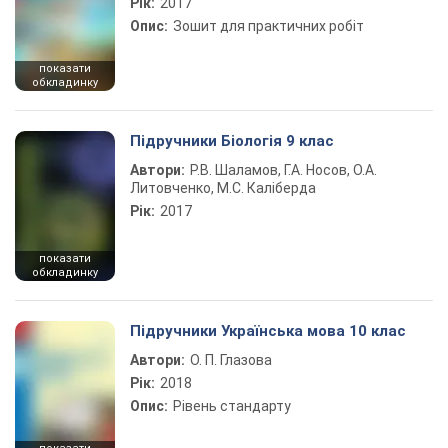
Рік:
2017
Опис:
Зошит для практичних робіт
показати
обкладинку
Підручники Біологія 9 клас
Автори:
Р.В. Шаламов, Г.А. Носов, О.А.
Литовченко, М.С. Каліберда
Рік:
2017
показати
обкладинку
Підручники Українська мова 10 клас
Автори:
О. П. Глазова
Рік:
2018
Опис:
Рівень стандарту