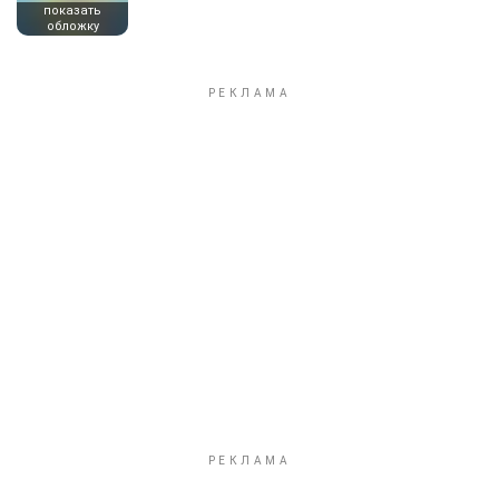
показать
обложку