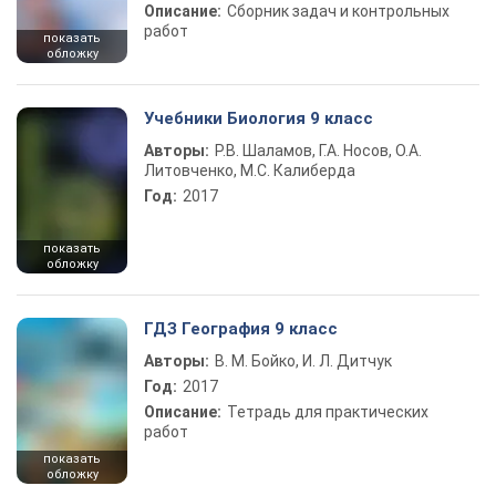
Описание:
Сборник задач и контрольных
работ
показать
обложку
Учебники Биология 9 класс
Авторы:
Р.В. Шаламов, Г.А. Носов, О.А.
Литовченко, М.С. Калиберда
Год:
2017
показать
обложку
ГДЗ География 9 класс
Авторы:
В. М. Бойко, И. Л. Дитчук
Год:
2017
Описание:
Тетрадь для практических
работ
показать
обложку