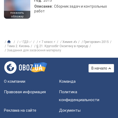
Год:
2013
Описание:
Сборник задач и контрольных
работ
показать
обложку
✅ ГДЗ ✅
⚡ 7 класс ⚡
Химия ✍
Григорович 2015
Тема 2. Кисень
§ 21. Кругообіг Оксигену в природі
Завдання для засвоєння матеріалу
В начало
О компании
Команда
Правовая информация
Политика
конфиденциальности
Реклама на сайте
Документы