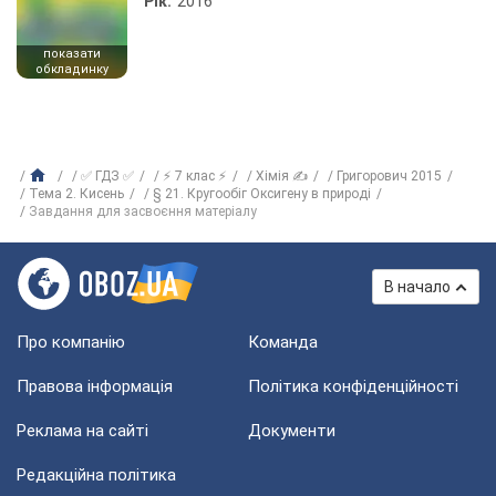
Рік:
2016
показати
обкладинку
✅ ГДЗ ✅
⚡ 7 клас ⚡
Хімія ✍
Григорович 2015
Тема 2. Кисень
§ 21. Кругообіг Оксигену в природі
Завдання для засвоєння матеріалу
В начало
Про компанію
Команда
Правова інформація
Політика конфіденційності
Реклама на сайті
Документи
Редакційна політика