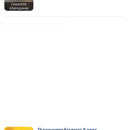
показати
обкладинку
Підручники Біологія 9 клас