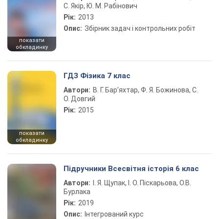
С. Якір, Ю. М. Рабінович
Рік:
2013
Опис:
Збірник задач і контрольних робіт
показати
обкладинку
ГДЗ Фізика 7 клас
Автори:
В. Г. Бар’яхтар, Ф. Я. Божинова, С.
О. Довгий
Рік:
2015
показати
обкладинку
Підручники Всесвітня історія 6 клас
Автори:
І. Я. Щупак, І. О. Піскарьова, О.В.
Бурлака
Рік:
2019
Опис:
Інтегрований курс