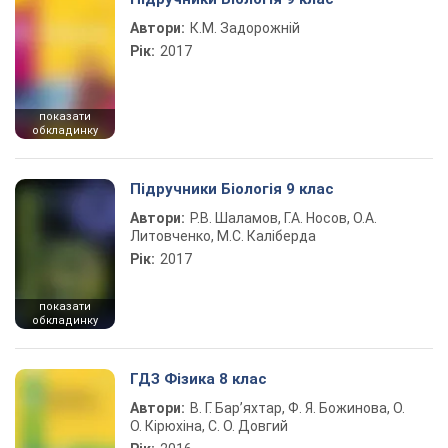
Автори:
К.М. Задорожній
Рік:
2017
показати
обкладинку
Підручники Біологія 9 клас
Автори:
Р.В. Шаламов, Г.А. Носов, О.А.
Литовченко, М.С. Каліберда
Рік:
2017
показати
обкладинку
ГДЗ Фізика 8 клас
Автори:
В. Г. Бар’яхтар, Ф. Я. Божинова, О.
О. Кірюхіна, С. О. Довгий