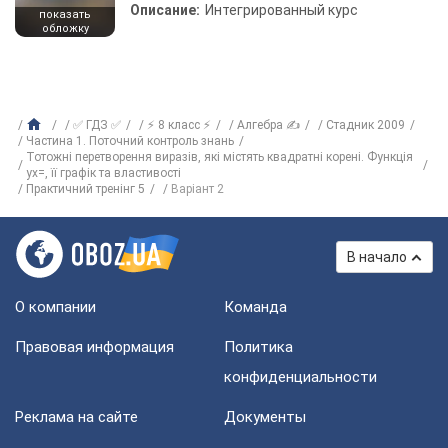
Описание:
Интегрированный курс
показать
обложку
✅ ГДЗ ✅
⚡ 8 класс ⚡
Алгебра ✍
Стадник 2009
Частина 1. Поточний контроль знань
Тотожні перетворення виразів, які містять квадратні корені. Функція
yx=, її графік та властивості
Практичний тренінг 5
Варіант 2
В начало
О компании
Команда
Правовая информация
Политика
конфиденциальности
Реклама на сайте
Документы