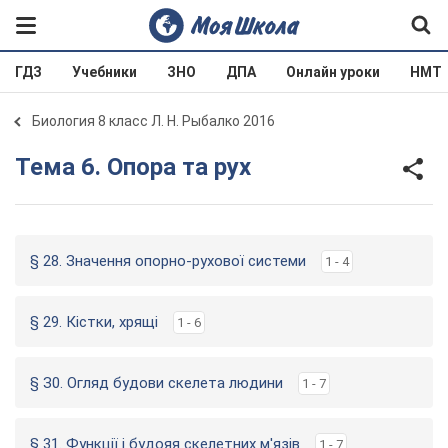
ГДЗ
Учебники
ЗНО
ДПА
Онлайн уроки
НМТ
Биология 8 класс Л. Н. Рыбалко 2016
Тема 6. Опора та рух
§ 28. Значення опорно-рухової системи
1 - 4
§ 29. Кістки, хрящі
1 - 6
§ З0. Огляд будови скелета людини
1 - 7
§ 31. Функції і будояя скелетних м'язів
1 - 7