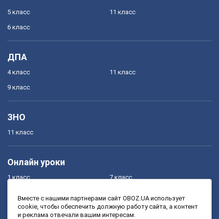
5 класс
11 класс
6 класс
ДПА
4 класс
11 класс
9 класс
ЗНО
11 класс
Онлайн уроки
1 класс
7 класс
2 класс
8 класс
Вместе с нашими партнерами сайт OBOZ.UA использует
cookie, чтобы обеспечить должную работу сайта, а контент
3 класс
9 класс
и реклама отвечали вашим интересам.