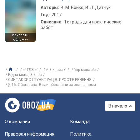
Авторы:
В. М. Бойко, И. Л. Дитчук
Год:
2017
Описание:
Тетрадь для практических
работ
показать
обложку
✅ ГДЗ ✅
⚡ 8 класс ⚡
Укр мова ✍
Рiдна мова, 8 клас
СИНТАКСИС І ПУНКТУАЦІЯ: ПРОСТЕ РЕЧЕННЯ
§ 16. Обставина. Види обставини за значеннями
В начало
О компании
Команда
Правовая информация
Политика