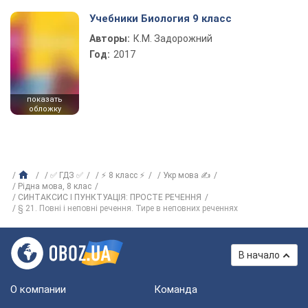
Учебники Биология 9 класс
Авторы:
К.М. Задорожний
Год:
2017
показать
обложку
✅ ГДЗ ✅
⚡ 8 класс ⚡
Укр мова ✍
Рiдна мова, 8 клас
СИНТАКСИС І ПУНКТУАЦІЯ: ПРОСТЕ РЕЧЕННЯ
§ 21. Повні і неповні речення. Тире в неповних реченнях
В начало
О компании
Команда