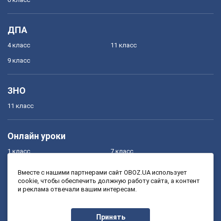
ДПА
4 класс
11 класс
9 класс
ЗНО
11 класс
Онлайн уроки
1 класс
7 класс
2 класс
8 класс
Вместе с нашими партнерами сайт OBOZ.UA использует
cookie, чтобы обеспечить должную работу сайта, а контент
3 класс
9 класс
и реклама отвечали вашим интересам.
4 класс
10 класс
5 класс
11 класс
Принять