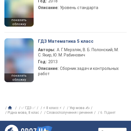
Год:
2018
Описание:
Уровень стандарта
показать
обложку
ГДЗ Математика 5 класс
Авторы:
А. Г. Мерзляк, В. Б. Полонский, М.
С. Якир, Ю. М. Рабинович
Год:
2013
Описание:
Сборник задач и контрольных
работ
показать
обложку
✅ ГДЗ ✅
⚡ 8 класс ⚡
Укр мова ✍
Рiдна мова, 8 клас
Словосполучення і речення
6. Підмет