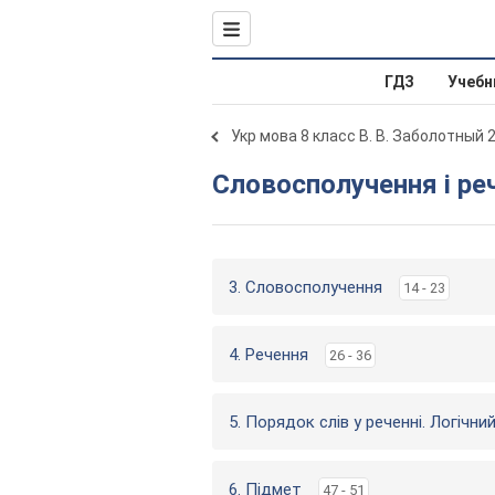
ГДЗ
Учебн
Укр мова 8 класс В. В. Заболотный 
Словосполучення і ре
3. Словосполучення
14 - 23
4. Речення
26 - 36
5. Порядок слів у реченні. Логічни
6. Підмет
47 - 51