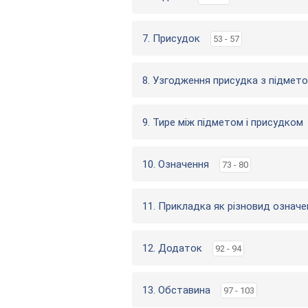
7. Присудок
53 - 57
8. Узгодження присудка з підмет
9. Тире між підметом і присудком
10. Означення
73 - 80
11. Прикладка як різновид означе
12. Додаток
92 - 94
13. Обставина
97 - 103