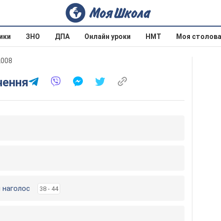
ики
ЗНО
ДПА
Онлайн уроки
НМТ
Моя столов
2008
чення
й наголос
38 - 44