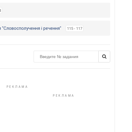
4
и "Словосполучення і речення"
115 - 117