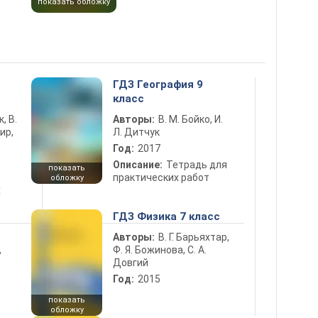
показать обложку
5
ГДЗ География 9
класс
к, В.
Авторы:
В. М. Бойко, И.
ир,
Л. Дитчук
Год:
2017
Описание:
Тетрадь для
показать
практических работ
обложку
х
ГДЗ Физика 7 класс
Авторы:
В. Г. Барьяхтар,
Ф. Я. Божинова, С. А.
ь
Довгий
Год:
2015
показать
обложку