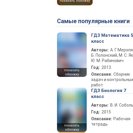
показать обложку
Самые популярные книги
ГДЗ Математика 
класс
Авторы:
А. Г. Мерзля
Б. Полонский, М. С. Як
Ю. М. Рабинович
Год:
2013
показать
Описание:
Сборник
обложку
задач и контрольны
работ
ГДЗ Биология 7
класс
Авторы:
В. И. Собол
Год:
2015
Описание:
Рабочая
тетрадь
показать
обложку