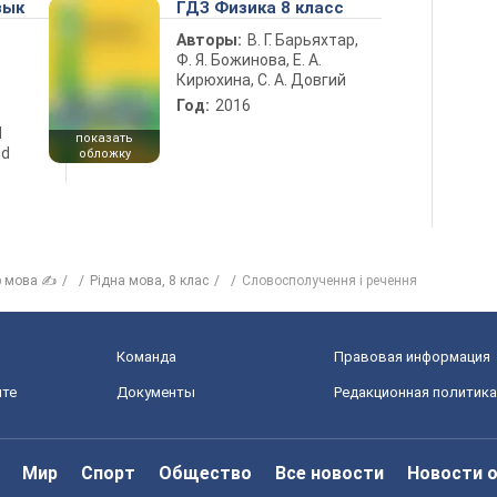
зык
ГДЗ Физика 8 класс
Авторы:
В. Г. Барьяхтар,
Ф. Я. Божинова, Е. А.
Кирюхина, С. А. Довгий
Год:
2016
d
показать
nd
обложку
р мова ✍
Рiдна мова, 8 клас
Словосполучення і речення
Команда
Правовая информация
йте
Документы
Редакционная политика
Мир
Спорт
Общество
Все новости
Новости 