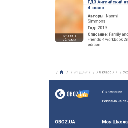
ГДЗ Английский я
4 класс
Авторы:
Naomi
Simmons
Год:
2019
Описание:
Family an
показать
Friends 4 workbook 2
обложку
edition
✅ ГДЗ ✅
⚡ 8 класс ⚡
Ук
О компании
Реклама на са
OBOZ.UA
Моя Школа