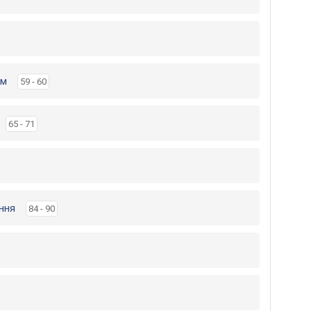
ом
59 - 60
65 - 71
ння
84 - 90