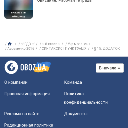
Описание:
Рабочая тетрадь
показать
обложку
✅ ГДЗ ✅
⚡ 8 класс ⚡
Укр мова ✍
Авраменко 2016
СИНТАКСИС І ПУНКТУАЦІЯ
§ 15. ДОДАТОК
В начало
О компании
Команда
Правовая информация
Политика
конфиденциальности
Реклама на сайте
Документы
Редакционная политика