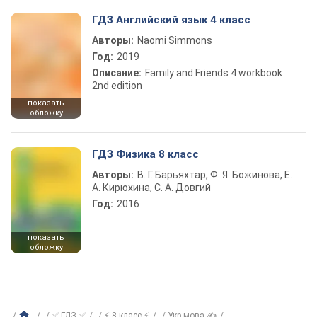
ГДЗ Английский язык 4 класс
Авторы:
Naomi Simmons
Год:
2019
Описание:
Family and Friends 4 workbook
2nd edition
показать
обложку
ГДЗ Физика 8 класс
Авторы:
В. Г. Барьяхтар, Ф. Я. Божинова, Е.
А. Кирюхина, С. А. Довгий
Год:
2016
показать
обложку
✅ ГДЗ ✅
⚡ 8 класс ⚡
Укр мова ✍