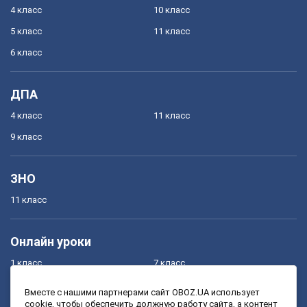
4 класс
10 класс
5 класс
11 класс
6 класс
ДПА
4 класс
11 класс
9 класс
ЗНО
11 класс
Онлайн уроки
1 класс
7 класс
2 класс
8 класс
Вместе с нашими партнерами сайт OBOZ.UA использует
cookie, чтобы обеспечить должную работу сайта, а контент
3 класс
9 класс